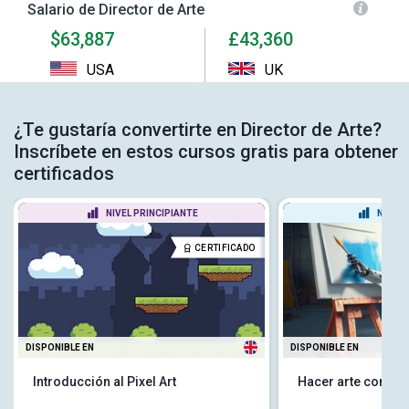
Salario de Director de Arte
$63,887
£43,360
USA
UK
¿Te gustaría convertirte en Director de Arte?
Inscríbete en estos cursos gratis para obtener
certificados
NIVEL PRINCIPIANTE
NIVEL
CERTIFICADO
DISPONIBLE EN
DISPONIBLE EN
Introducción al Pixel Art
Hacer arte con una