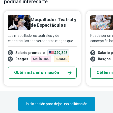
podrían interesarte
Maquillador Teatral y
de Espectáculos
Los maquilladores teatrales y de
Puede ser un 
espectáculos son verdaderos magos que
concepción has
usan el maquillaje y los cosméticos para
ideas original
invitar al encanto y el carisma de sus
para dar inici
Salario promedio
$49,848
Salario 
clientes a salir a escena… realzando su
particular “via
Rasgos
Rasgos
ARTÍSTICO
SOCIAL
belleza natural con un toque de magia.
comenzar, ava
completarse c
Obtén más información
Obtén m
Inicia sesión para dejar una calificación