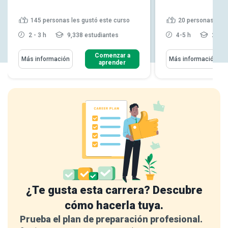
145
personas les gustó este curso
20
personas les 
2 - 3 h
9,338 estudiantes
4-5 h
2,372
Comenzar a
Más información
Más información
aprender
¿Te gusta esta carrera? Descubre
cómo hacerla tuya.
Prueba el plan de preparación profesional.