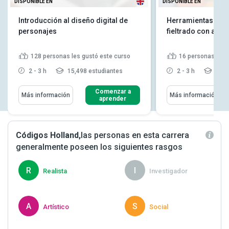
DISPONIBLE EN
DISPONIBLE EN
Introducción al diseño digital de
Herramientas y té
personajes
fieltrado con aguj
128
personas les gustó este curso
16
personas les 
2 - 3 h
15,498 estudiantes
2 - 3 h
1,13
Comenzar a
Más información
Más información
aprender
Códigos Holland,
las personas en esta carrera
generalmente poseen los siguientes rasgos
R
I
Realista
Investigador
A
S
Artístico
Social