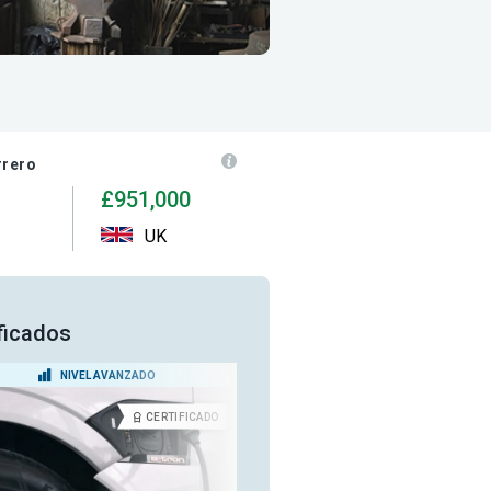
rrero
£951,000
UK
ificados
NIVEL AVANZADO
NIVEL INTERMEDIO
CERTIFICADO
CERTIFICA