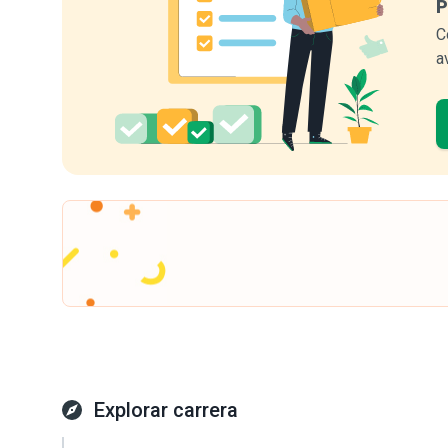
P
C
a
Explorar carrera