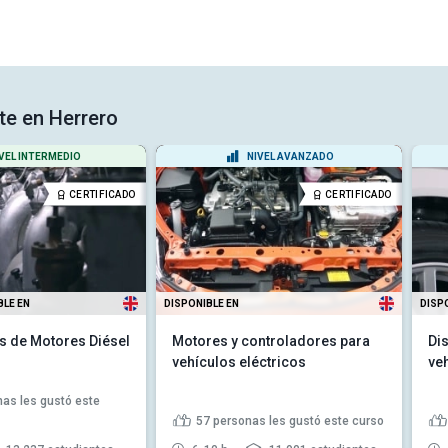
te en Herrero
VEL INTERMEDIO
NIVEL AVANZADO
CERTIFICADO
CERTIFICADO
BLE EN
DISPONIBLE EN
DISP
 de Motores Diésel
Motores y controladores para
Di
vehículos eléctricos
ve
as les gustó este
57
personas les gustó este curso