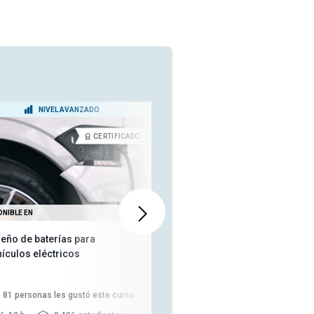
NIVEL AVANZADO
NIVEL INTERMEDIO
CERTIFICADO
CERTIFICA
ONIBLE EN
TAMBIÉN DISPONIBLE EN
seño de baterías para
Principios y Conceptos de
hículos eléctricos
Diseño en Ingeniería Mecánica
246
personas les gustó este
81
personas les gustó este curso
curso