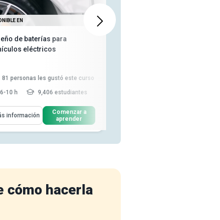
ONIBLE EN
TAMBIÉN DISPONIBLE EN
seño de baterías para
Principios y Conceptos de
hículos eléctricos
Diseño en Ingeniería Mecánica
246
personas les gustó este
81
personas les gustó este curso
curso
6-10 h
9,406 estudiantes
3-4 h
16,633 estudiantes
enderás Cómo
Aprenderás Cómo
Comenzar a
Comenzar a
s información
Más información
aprender
aprender
Calcule los ciclos de carga y
Explicar el concepto, logros y
descarga de la batería de ...
beneficios de la ingenier...
Explica la capacidad de la
Establecer las expectativas
batería de los vehículos eléc...
ideales de la industria de l...
Analice el concepto de
Desarrollar las condiciones
profundidad de descarg...
Leer
necesarias para q...
Leer más
más
e cómo hacerla