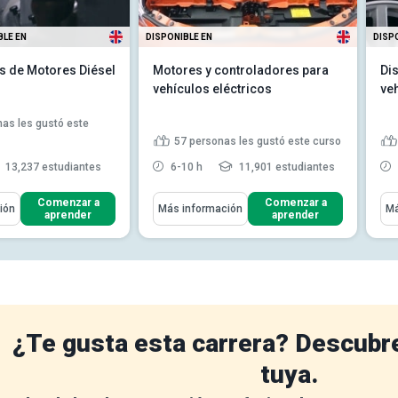
BLE EN
DISPONIBLE EN
DISP
 de Motores Diésel
Motores y controladores para
Di
vehículos eléctricos
ve
as les gustó este
57
personas les gustó este curso
13,237 estudiantes
6-10 h
11,901 estudiantes
ómo
Aprenderás Cómo
Apr
Comenzar a
Comenzar a
ión
Más información
Má
aprender
aprender
l principio fundamental
Definir la primera y la segunda
r diésel mar...
ley de Kirchhoff
l ciclo de motores de
Explica el flujo de energía
ro tiempos y s...
eléctrica y magnética dentro...
cómo calcular la
Calcule el par dentro de un
de potencia de los...
motor PMDC
Leer más
las características
¿Te gusta esta carrera? Descubr
vas d...
Leer más
tuya.