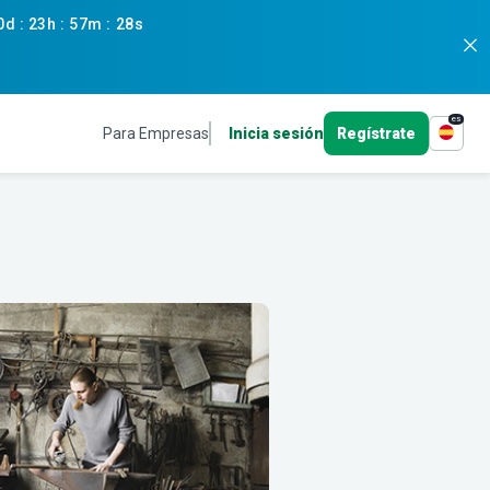
0d
:
23h
:
57m
:
27s
es
Para Empresas
Inicia sesión
Regístrate