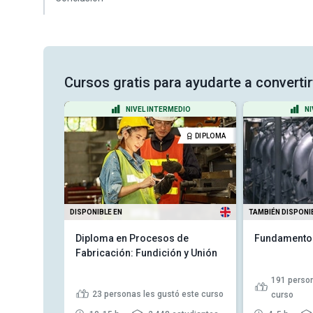
Cursos gratis para ayudarte a convertir
ADO
NIVEL INTERMEDIO
NI
DIPLOMA
DIPLOMA
DISPONIBLE EN
TAMBIÉN DISPONI
Diseño de
Diploma en Procesos de
Fundamentos
ería
Fabricación: Fundición y Unión
191
person
 este curso
23
personas les gustó este curso
curso