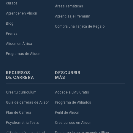
cursos
Áreas Temáticas
Aprender en Alison
Aprendizaje Premium
Blog
Compra una Tarjeta de Regalo
Prensa
Alison en África
Programas de Alison
RECURSOS
DESCUBRIR
DE CARRERA
MÁS
Crea tu currículum
Accede a LMS Gratis
Guía de carreras de Alison
Programa de Afiliados
Plan de Carrera
Perfil de Alison
Psychometric Tests
Crea cursos en Alison
Evaluación de aptitud
Descarga la app y aprende offline