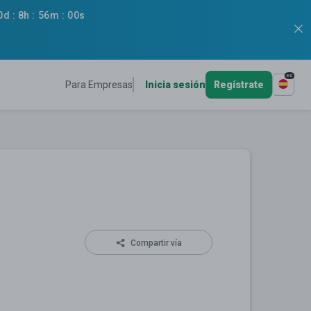
0d
:
8h
:
55m
:
59s
es
Para Empresas
Inicia sesión
Regístrate
Compartir vía