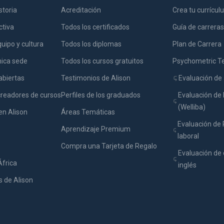
storia
Acreditación
Crea tu currícu
ctiva
Todos los certificados
Guía de carreras
uipo y cultura
Todos los diplomas
Plan de Carrera
nica sede
Todos los cursos gratuitos
Psychometric T
abiertas
Testimonios de Alison
Evaluación de 
creadores de cursos
Perfiles de los graduados
Evaluación de 
(Welliba)
en Alison
Áreas Temáticas
Evaluación de
Aprendizaje Premium
laboral
Compra una Tarjeta de Regalo
Evaluación de 
África
inglés
 de Alison