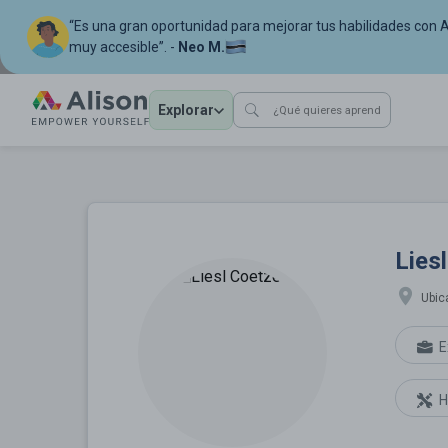
“Es una gran oportunidad para mejorar tus habilidades con A
muy accesible”. -
Neo M.
Explorar
Liesl Coetzert
Lies
Ubic
E
H