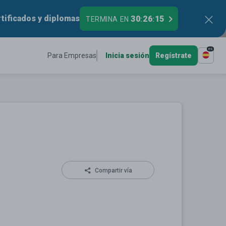
tificados y diplomas
30
26
15
TERMINA EN
:
:
es
Para Empresas
Inicia sesión
Regístrate
Compartir vía