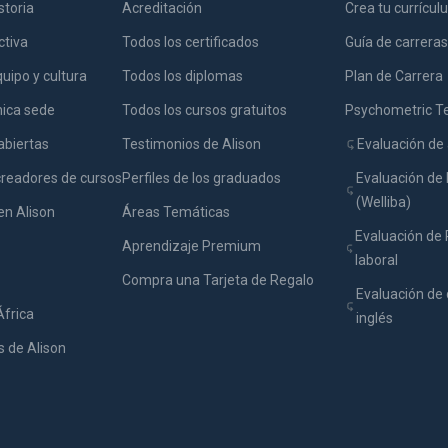
storia
Acreditación
Crea tu currícu
ctiva
Todos los certificados
Guía de carreras
uipo y cultura
Todos los diplomas
Plan de Carrera
nica sede
Todos los cursos gratuitos
Psychometric T
abiertas
Testimonios de Alison
Evaluación de 
creadores de cursos
Perfiles de los graduados
Evaluación de 
(Welliba)
en Alison
Áreas Temáticas
Evaluación de
Aprendizaje Premium
laboral
Compra una Tarjeta de Regalo
Evaluación de 
África
inglés
 de Alison