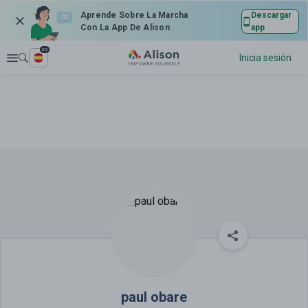
Aprende Sobre La Marcha
Descargar
Con La App De Alison
app
es
Explorar
Inicia sesión
paul obare
paul obare