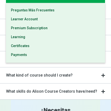
Preguntas Más Frecuentes
Grammar and Syntax
Learner Account
Useful Considerations
Premium Subscription
Learning
Is there any time period for course creation?
Certificates
Payments
Accessible Content
Orders
Career Building Tools
What kind of course should I create?
Accreditation
Affiliate Programme
What skills do Alison Course Creators have/need?
Refer-A-Friend Programme
Alison App
¿Necesitas