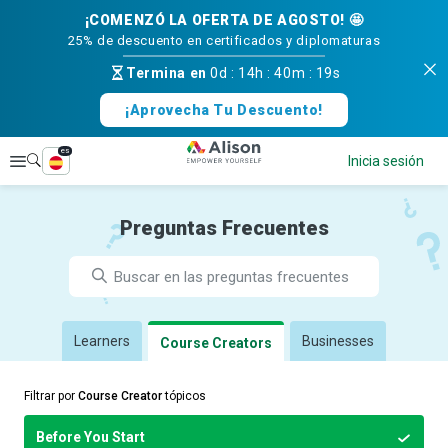
¡COMENZÓ LA OFERTA DE AGOSTO! 🤩
25% de descuento en certificados y diplomaturas
Termina en
0d
:
14h
:
40m
:
18s
¡Aprovecha Tu Descuento!
es
Explorar
Inicia sesión
Preguntas Frecuentes
Learners
Businesses
Course Creators
Filtrar por
Course Creator
tópicos
Before You Start