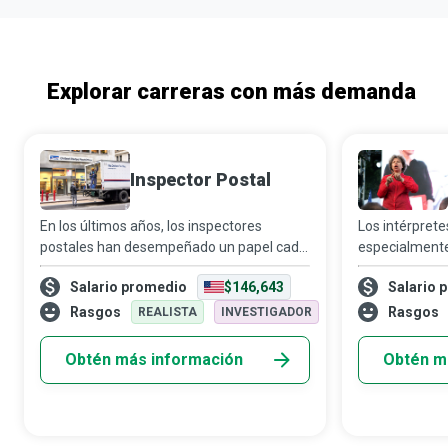
Explorar carreras con más demanda
Inspector Postal
En los últimos años, los inspectores
Los intérpret
postales han desempeñado un papel cada
especialmente
vez más crítico para garantizar que
garantizar qu
Salario promedio
$146,643
Salario 
personas malintencionadas no utilicen el
hipoacusia o 
servicio postal para cometer fraudes y
desarrollo te
Rasgos
Rasgos
REALISTA
INVESTIGADOR
delitos
información y
Obtén más información
Obtén m