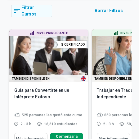
Filtrar
Borrar Filtros
Cursos
NIVEL PRINCIPIANTE
NIVEL INTE
CERTIFICADO
TAMBIÉN DISPONIBLE EN
TAMBIÉN DISPONIBLE EN
Guía para Convertirte en un
Trabajar en Traducc
Intérprete Exitoso
Independiente
525
personas les gustó este curso
859
personas les g
2 - 3 h
16,619 estudiantes
2 - 3 h
58,392
Comenzar a
Más información
Más información