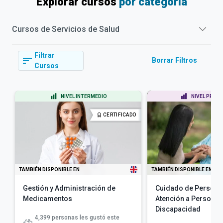
Explorar cursos
por categoría
Cursos de
Servicios de Salud
Filtrar
Borrar Filtros
Cursos
NIVEL INTERMEDIO
NIVEL PRINC
CERTIFICADO
TAMBIÉN DISPONIBLE EN
TAMBIÉN DISPONIBLE EN
Gestión y Administración de
Cuidado de Persona
Medicamentos
Atención a Personas
Discapacidad
4,399
personas les gustó este