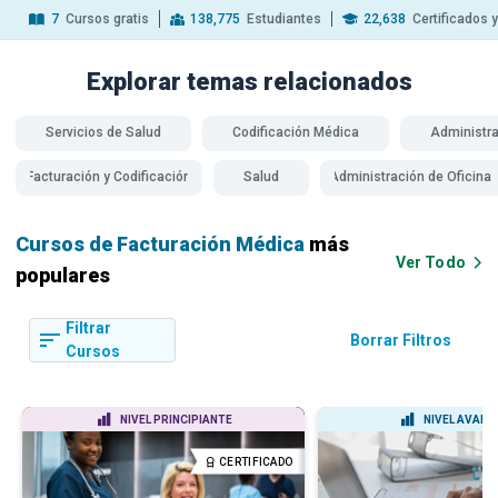
7
Cursos gratis
138,775
Estudiantes
22,638
Certificados 
Explorar temas
relacionados
Servicios de Salud
Codificación Médica
Administr
Facturación y Codificación
Salud
Administración de Oficina
Cursos de Facturación Médica
más
Ver Todo
populares
Filtrar
Borrar Filtros
Cursos
NIVEL PRINCIPIANTE
NIVEL AVAN
CERTIFICADO