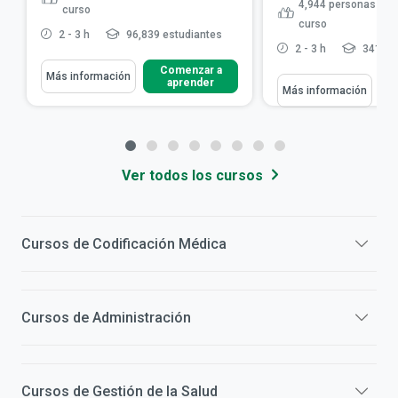
4,944
personas les 
curso
curso
2 - 3 h
96,839 estudiantes
2 - 3 h
341,79
Comenzar a
Más información
aprender
Más información
Ver todos los cursos
Cursos de
Codificación Médica
Cursos de
Administración
Cursos de
Gestión de la Salud