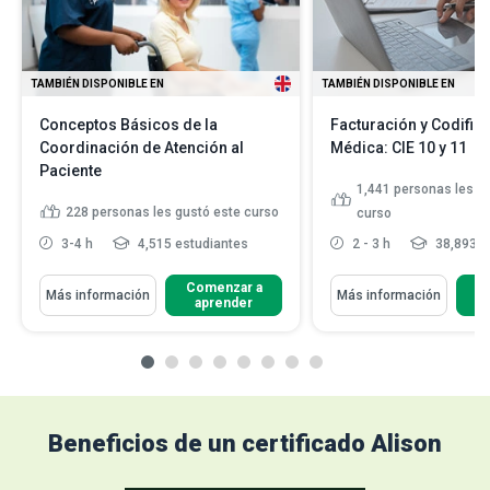
TAMBIÉN DISPONIBLE EN
TAMBIÉN DISPONIBLE EN
Conceptos Básicos de la
Facturación y Codific
Coordinación de Atención al
Médica: CIE 10 y 11
Paciente
1,441
personas les g
228
personas les gustó este curso
curso
3-4 h
4,515 estudiantes
2 - 3 h
38,893 e
Comenzar a
C
Más información
Más información
aprender
Beneficios de un certificado Alison