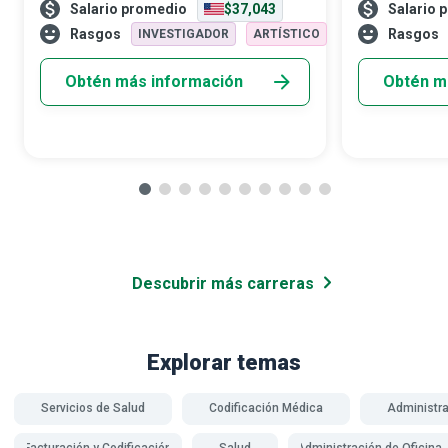
Salario promedio
$37,043
Salario 
apoyo a personas con discapacidad
personas con
cumplen el rol de compañeros,
crónicas pueda
Rasgos
Rasgos
INVESTIGADOR
ARTÍSTICO
orientadores, educado
mayor comod
Obtén más información
Obtén m
Descubrir más carreras
Explorar temas
Servicios de Salud
Codificación Médica
Administr
Facturación y Codificación
Salud
Administración de Oficina