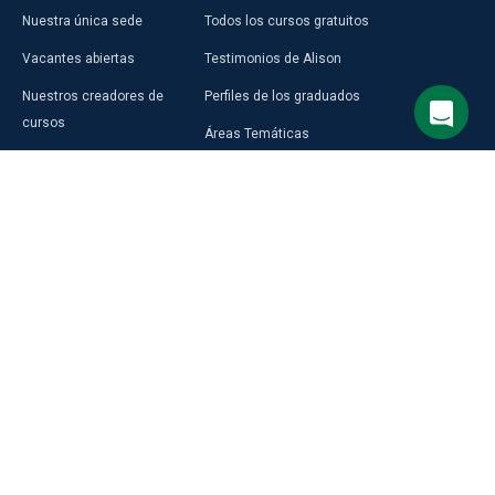
Nuestra única sede
Todos los cursos gratuitos
Vacantes abiertas
Testimonios de Alison
Nuestros creadores de
Perfiles de los graduados
cursos
Áreas Temáticas
Aprender en Alison
Aprendizaje Premium
Blog
Compra una Tarjeta de Regalo
Prensa
Alison en África
Programas de Alison
RECURSOS
DESCUBRIR
Selecciona el idioma del sitio
DE CARRERA
MÁS
Inglés
Crea tu currículum
Accede a LMS Gratis
Guía de carreras de Alison
Programa de Afiliados