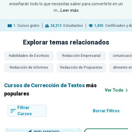
enseñarán todo lo que necesitas saber para convertirte en un
m
…Leer más
1
Cursos gratis
24,313
Estudiantes
1,405
Certificados y 
Explorar temas
relacionados
Habilidades de Escritura
Redacción Empresarial
Comunicació
Redacción de Informes
Redacción de Propuestas
Emprendimiento en
Cursos de Corrección de Textos
más
Ver Todo
populares
Filtrar
Borrar Filtros
Cursos
NIVEL AVANZADO