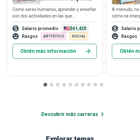
Como seres humanos, aprender y enseñar
A menudo, no e
son dos actividades en las que
cómo se inter
participamos con frecuencia, si no de
malentendidos
Salario promedio
$61,420
Salario 
manera constante. Sin embargo, como
son responsab
profesor de educación especial, vas más
interpretacion
Rasgos
Rasgos
ARTÍSTICO
SOCIAL
allá para asegur
profesionale
Obtén más información
Obtén m
Descubrir más carreras
Explorar temas