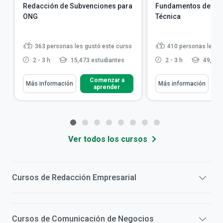
Redacción de Subvenciones para
Fundamentos de la 
ONG
Técnica
363
personas les gustó este curso
410
personas les g
2 - 3 h
15,473 estudiantes
2 - 3 h
49,011
Comenzar a
Más información
Más información
aprender
Ver todos los cursos
Cursos de
Redacción Empresarial
Cursos de
Comunicación de Negocios