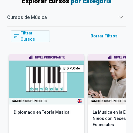
Explorar cursos
por categoría
Cursos de
Música
Filtrar
Borrar Filtros
Cursos
NIVEL PRINCIPIANTE
NIVEL PRINC
DIPLOMA
TAMBIÉN DISPONIBLE EN
TAMBIÉN DISPONIBLE EN
Diplomado en Teoría Musical
La Música en la Edu
Niños con Necesida
Especiales