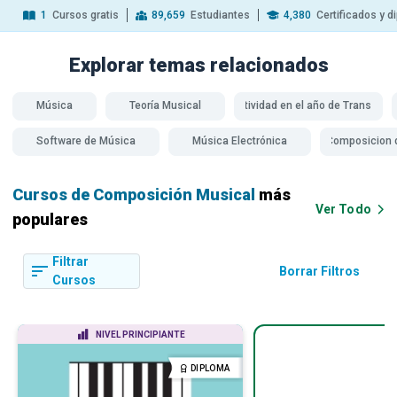
1
Cursos gratis
89,659
Estudiantes
4,380
Certificados y 
Explorar temas
relacionados
Música
Teoría Musical
Creatividad en el año de Transición
El
Software de Música
Música Electrónica
Composicion 
Cursos de Composición Musical
más
Ver Todo
populares
Filtrar
Borrar Filtros
Cursos
NIVEL PRINCIPIANTE
DIPLOMA