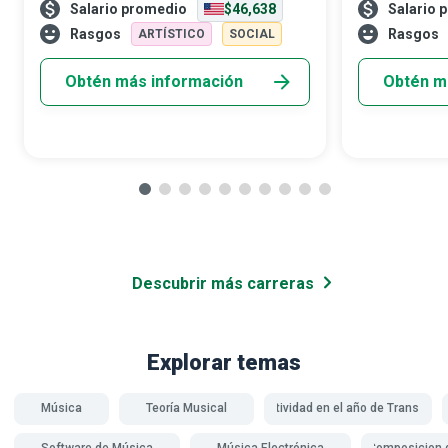
Salario promedio
$46,638
Salario 
todos los demás... que los inspiran a pintar
genio en sus e
sus sueños... que les enseñan que un
que estos se s
Rasgos
Rasgos
ARTÍSTICO
SOCIAL
mund
Obtén más información
Obtén m
Descubrir más carreras
Explorar temas
Música
Teoría Musical
Creatividad en el año de Transición
El
Software de Música
Música Electrónica
Composicion 