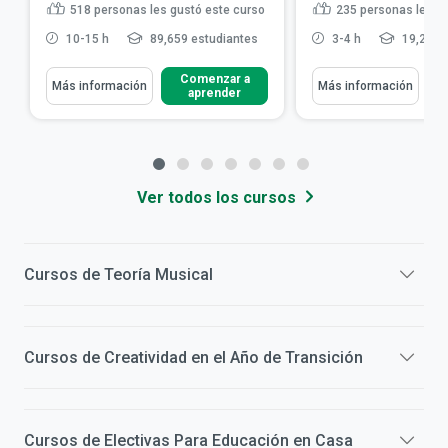
518
personas les gustó este curso
235
personas les g
10-15 h
89,659 estudiantes
3-4 h
19,281 
Comenzar a
Más información
Más información
aprender
Ver todos los cursos
Cursos de
Teoría Musical
Cursos de
Creatividad en el Año de Transición
Cursos de
Electivas Para Educación en Casa