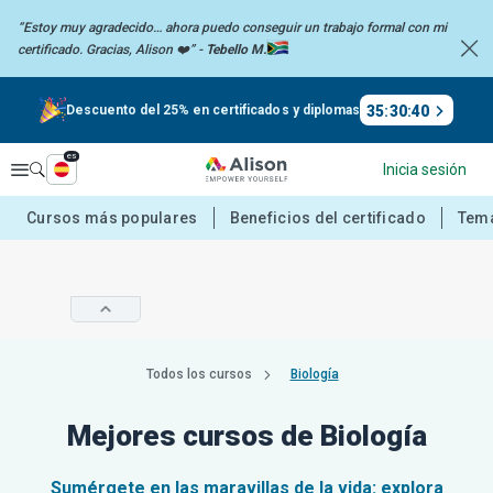
“Estoy muy agradecido… ahora puedo conseguir un trabajo formal con mi
certificado. Gracias,
Alison ❤️” -
Tebello M.
35
:
30
:
40
Descuento del 25% en certificados y diplomas
es
Explorar
Inicia sesión
Cursos más populares
Beneficios del certificado
Tema
Todos los cursos
Biología
Mejores cursos de Biología
Sumérgete en las maravillas de la vida: explora