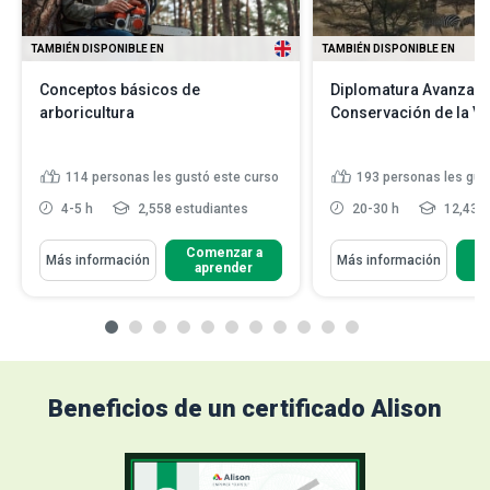
TAMBIÉN DISPONIBLE EN
TAMBIÉN DISPONIBLE EN
Conceptos básicos de
Diplomatura Avanzad
arboricultura
Conservación de la Vi
114
personas les gustó este curso
193
personas les gus
4-5 h
2,558 estudiantes
20-30 h
12,430 
Comenzar a
C
Más información
Más información
aprender
Beneficios de un certificado Alison