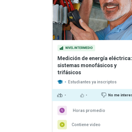
NIVEL INTERMEDIO
Medición de energía eléctrica:
sistemas monofásicos y
trifásicos
-
Estudiantes ya inscriptos
-
-
No me intere
Horas promedio
Contiene video