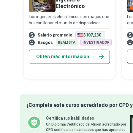
Electrónico
Los ingenieros electrónicos son magos que
Los
buscan llenar el mundo de dispositivos
que
mediante innovaciones y desarrollos en
ele
Salario promedio
$107,230
telecomunicaciones, robótica, hardware de
ele
computadoras, energía y equipos eléctr
inn
Rasgos
REALISTA
INVESTIGADOR
Obtén más información
¡Completa este curso acreditado por CPD y 
Certifica tus habilidades
Un Diploma/Certificado de Alison acreditado por
CPD certifica las habilidades que has aprendido