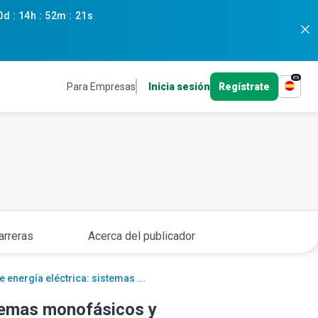
0d
:
14h
:
52m
:
20s
es
Para Empresas
Inicia sesión
Regístrate
arreras
Acerca del publicador
 energía eléctrica: sistemas ...
stemas monofásicos y