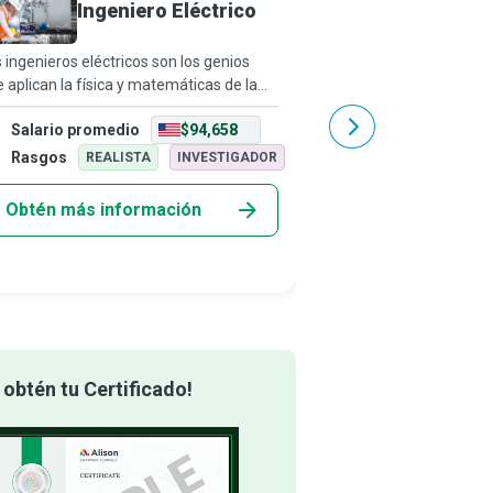
Ingeniero Eléctrico
Óptica
 ingenieros eléctricos son los genios
¿Alguna vez te detuvist
 aplican la física y matemáticas de la
maravilla de la ingenier
ctricidad, electromagnetismo y
la facilidad con la que
Salario promedio
$94,658
Salario promedio
ctrónica para que ideas y conceptos
través de nuestras co
ovadores se conviertan en dispositivos y
pantallas de televisión
Rasgos
Rasgos
REALISTA
INVESTIGADOR
REALIS
Obtén más información
Obtén más info
obtén tu Certificado!