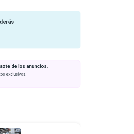
nderás
azte de los anuncios.
Descar
y apren
os exclusivos.
Próximam
Ingeni