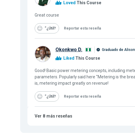
Loved
This Course
Great course
“¿Útil
Reportar esta reseña
Okonkwo D.
Graduado de Alison
Liked
This Course
Good! Basic power metering concepts, including me
parameters. Popularly said here "Metering is the brea
is, metering impact greatly on revenue!
“¿Útil
Reportar esta reseña
Ver
8
más reseñas