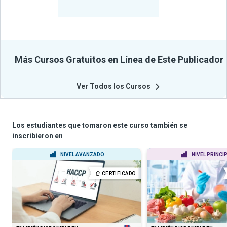
Beneficiados
Con Sus
Cursos
Más Cursos Gratuitos en Línea de Este Publicador
Ver Todos los Cursos
Los estudiantes que tomaron este curso también se
inscribieron en
NIVEL AVANZADO
NIVEL PRINCI
CERTIFICADO