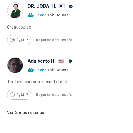
DR. UQBAH I.
Graduado
Loved
This Course
de
Alison
Great course
“¿Útil
Reportar esta reseña
Adalberto H.
Graduado
Loved
This Course
de
Alison
The best course in security food
“¿Útil
Reportar esta reseña
Ver
2
más reseñas