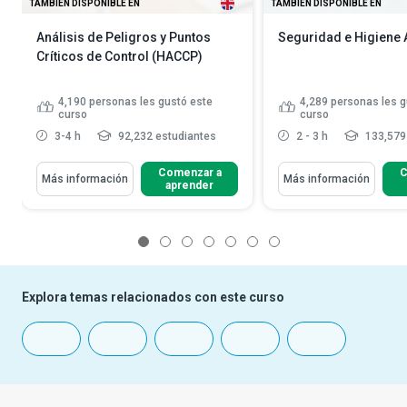
TAMBIÉN DISPONIBLE EN
TAMBIÉN DISPONIBLE EN
Análisis de Peligros y Puntos
Seguridad e Higiene 
Críticos de Control (HACCP)
4,190
personas les gustó este
4,289
personas les g
curso
curso
3-4 h
92,232 estudiantes
2 - 3 h
133,579
Comenzar a
C
Más información
Más información
aprender
1
2
3
4
5
6
7
Explora temas relacionados con este curso