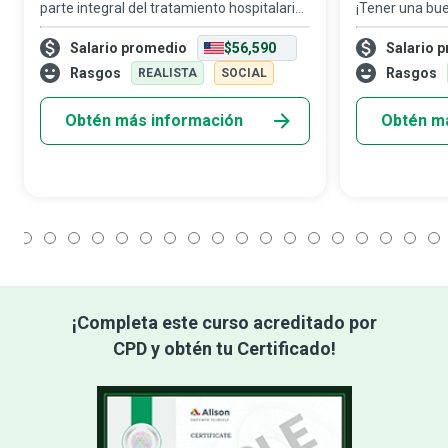
parte integral del tratamiento hospitalario
¡Tener una bue
y una ayuda crucial para la recuperación.
Los nutriólogo
Salario promedio
$56,590
Salario 
Es una tarea compleja asegurar que todos
los alimentos 
los pacientes de un centro médico r
la salud y man
Rasgos
Rasgos
REALISTA
SOCIAL
Obtén más información
Obtén m
1
2
3
4
5
6
7
8
9
10
11
12
13
14
15
16
17
18
¡Completa este curso acreditado por
CPD y obtén tu Certificado!