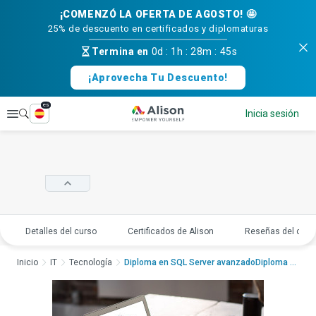
¡COMENZÓ LA OFERTA DE AGOSTO! 🤩
25% de descuento en certificados y diplomaturas
Termina en
0d
:
1h
:
28m
:
44s
¡Aprovecha Tu Descuento!
es
Explorar
Inicia sesión
Detalles del curso
Certificados de Alison
Reseñas del curs
Inicio
IT
Tecnología
Diploma en SQL Server avanzadoDiploma en SQL Server...