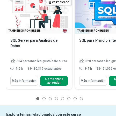
CERTIFICADO
TAMBIÉN DISPONIBLE EN
TAMBIÉN DISPONIBLE EN
SQL Server para Análisis de
SQL para Principiant
Datos
504
personas les gustó este curso
820
personas les gu
4-5 h
30,319 estudiantes
3-4 h
51,055 e
Comenzar a
C
Más información
Más información
aprender
1
2
3
4
5
6
7
8
Explora temas relacionados con este curso