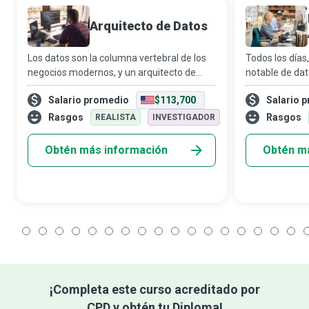
Arquitecto de Datos
Los datos son la columna vertebral de los
Todos los días
negocios modernos, y un arquitecto de
notable de dat
datos es un experto que diseña un plan
desde los dispo
Salario promedio
$113,700
Salario 
personalizado para la gestión de datos de
usamos hasta 
una organización. La arquitectura de da
informáticas 
Rasgos
Rasgos
REALISTA
INVESTIGADOR
organizacione
Obtén más información
Obtén m
1
2
3
4
5
6
7
8
9
10
11
12
13
14
15
16
17
1
¡Completa este curso acreditado por
CPD y obtén tu Diploma!