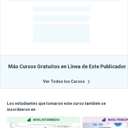
-
Estudiantes
-
Cursos
-
Estudiantes
Beneficiados
Con Sus
Cursos
Más Cursos Gratuitos en Línea de Este Publicador
Ver Todos los Cursos
Los estudiantes que tomaron este curso también se
inscribieron en
NIVEL INTERMEDIO
NIVEL PRINCI