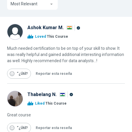
Most Relevant
Ashok Kumar M.
Graduado
Loved
This Course
de
Alison
Much needed certification to be on top of your skill to show. It
was really helpful and gained additional interesting information
as well. Highly recommended for data analysts...!
“¿Útil
Reportar esta reseña
Thabelang N.
Graduado
Liked
This Course
de
Alison
Great course
“¿Útil
Reportar esta reseña