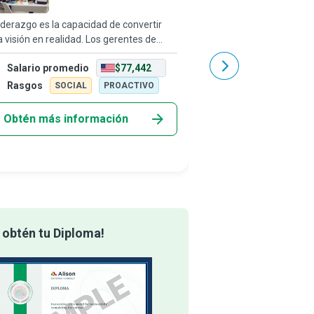
liderazgo es la capacidad de convertir
Los gerentes de instal
 visión en realidad. Los gerentes de
que los lugares de tra
yectos son líderes confiables que hacen
dinámicos saquen lo me
Salario promedio
$77,442
Salario promedio
lidad los planes de crecimiento de la
a través de la administr
presa, asegurándose de que su eq
procesos que ayudan a 
Rasgos
Rasgos
SOCIAL
PROACTIVO
SOCIAL
Obtén más información
Obtén más info
 obtén tu Diploma!