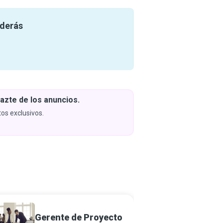
nderás
azte de los anuncios.
Descar
y apren
os exclusivos.
Próximam
Gerent
Gerente de Proyecto
Instal