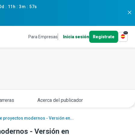
0d
:
11h
:
3m
:
56s
es
Para Empresas
Inicia sesión
Regístrate
arreras
Acerca del publicador
e proyectos modernos - Versión en...
odernos - Versión en