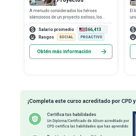
A menudo considerados los héroes
El 
silenciosos de un proyecto exitoso, los
una
analistas de proyectos son el vínculo que
pro
Salario promedio
$66,413
mantiene unido al equipo, expertos en
rea
multitareas que resultan clave para la
em
Rasgos
SOCIAL
PROACTIVO
gestión
Obtén más información
¡Completa este curso acreditado por CPD y
Certifica tus habilidades
Un Diploma/Certificado de Alison acreditado por
CPD certifica las habilidades que has aprendido