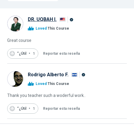
DR. UQBAH I.
Graduado
Loved
This Course
de
Alison
Great course
“¿Útil
1
Reportar esta reseña
Rodrigo Alberto F.
Graduado
Loved
This Course
de
Alison
Thank you teacher such a woderful work..
“¿Útil
1
Reportar esta reseña