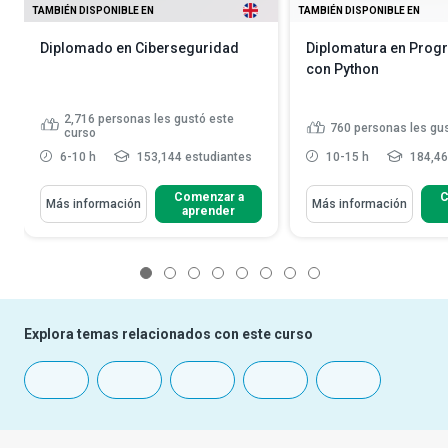
TAMBIÉN DISPONIBLE EN
TAMBIÉN DISPONIBLE EN
Diplomado en Ciberseguridad
Diplomatura en Prog
con Python
2,716
personas les gustó este
760
personas les gu
curso
6-10 h
153,144 estudiantes
10-15 h
184,46
Comenzar a
C
Más información
Más información
aprender
1
2
3
4
5
6
7
8
Explora temas relacionados con este curso