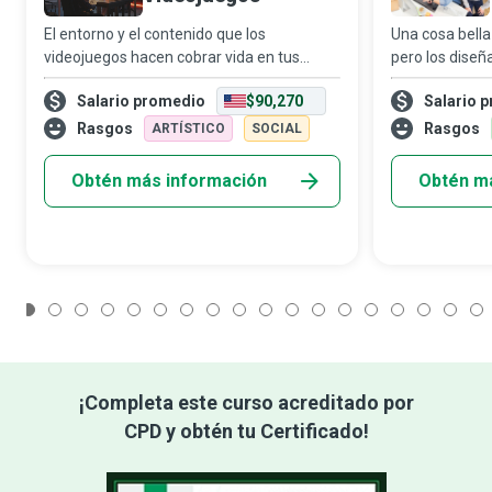
El entorno y el contenido que los
Una cosa bella
videojuegos hacen cobrar vida en tus
pero los diseñ
pantallas combinan las habilidades
diseñan, desar
Salario promedio
$90,270
Salario 
creativas y técnicas de los expertos en
sitios que no s
juegos con el espíritu aventurero y la
vista, sino qu
Rasgos
Rasgos
ARTÍSTICO
SOCIAL
destreza de qui
Obtén más información
Obtén m
1
2
3
4
5
6
7
8
9
10
11
12
13
14
15
16
17
¡Completa este curso acreditado por
CPD y obtén tu Certificado!