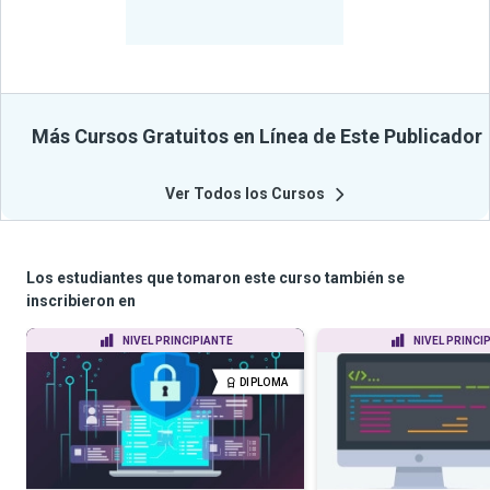
Beneficiados
Con Sus
Cursos
Más Cursos Gratuitos en Línea de Este Publicador
Ver Todos los Cursos
Los estudiantes que tomaron este curso también se
inscribieron en
NIVEL PRINCIPIANTE
NIVEL PRINCI
DIPLOMA