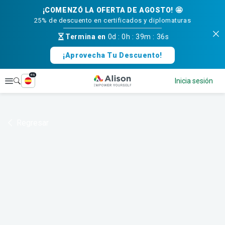
¡COMENZÓ LA OFERTA DE AGOSTO! 🤩
25% de descuento en certificados y diplomaturas
Termina en
0d
:
0h
:
39m
:
36s
¡Aprovecha Tu Descuento!
es
Explorar
Inicia sesión
Regresar