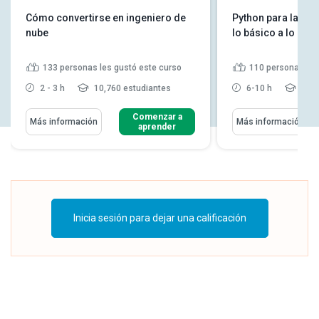
Cómo convertirse en ingeniero de
Python para la cie
nube
lo básico a lo av
133
personas les gustó este curso
110
personas les
2 - 3 h
10,760 estudiantes
6-10 h
20,2
Comenzar a
Más información
Más información
aprender
Inicia sesión para dejar una calificación