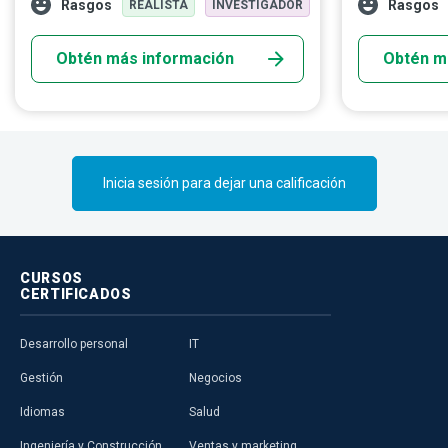
Rasgos
Rasgos
REALISTA
INVESTIGADOR
desarrolla estrategias y utiliza productos y
estadísticas, 
herramientas específicas para capturar,
para ayudar a
Obtén más información
Obtén m
transformar y generar datos utilizables
desenvolvers
que se adapten a los requerimientos
más complejo 
particulares de los consumidores
impulsar su cr
identificados.
Inicia sesión para dejar una calificación
CURSOS
CERTIFICADOS
Desarrollo personal
IT
Gestión
Negocios
Idiomas
Salud
Ingeniería y Construcción
Ventas y marketing