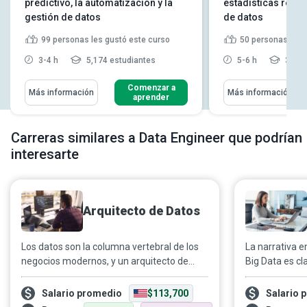
predictivo, la automatización y la
estadísticas resu
gestión de datos
de datos
99
personas les gustó este curso
50
personas les 
3-4 h
5,174 estudiantes
5-6 h
3,630
Comenzar a
Más información
Más información
aprender
Carreras similares a Data Engineer que podrían
interesarte
Arquitecto de Datos
Los datos son la columna vertebral de los
La narrativa 
negocios modernos, y un arquitecto de
Big Data es cl
datos es un experto que diseña un plan
de ingresos y 
personalizado para la gestión de datos de
científicos d
Salario promedio
$113,700
Salario 
una organización. La arquitectura de datos
combinación i