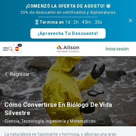
¡COMENZÓ LA OFERTA DE AGOSTO! 🤩
25% de descuento en certificados y diplomaturas
Termina en
1d
:
2h
:
43m
:
32s
¡Aprovecha Tu Descuento!
es
Explorar
Inicia sesión
Regresar
Cómo Convertirse En Biólogo De Vida
Silvestre
Ciencia, Tecnología, Ingeniería y Matemáticas
La naturaleza es fascinante y hermosa, y alberga una gran