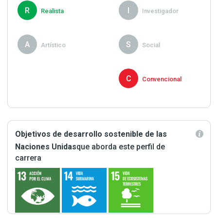
R
I
Realista
Investigador
A
S
Artístico
Social
P
C
Proactivo
Convencional
Objetivos de desarrollo sostenible de las
Naciones Unidas
que aborda este perfil de
carrera