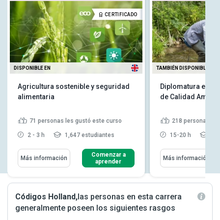
CERTIFICADO
DISPONIBLE EN
TAMBIÉN DISPONIBLE EN
Agricultura sostenible y seguridad
Diplomatura en Mo
alimentaria
de Calidad Ambien
71
personas les gustó este curso
218
personas les
2 - 3 h
1,647 estudiantes
15-20 h
21,
Comenzar a
Más información
Más información
aprender
Códigos Holland,
las personas en esta carrera
generalmente poseen los siguientes rasgos