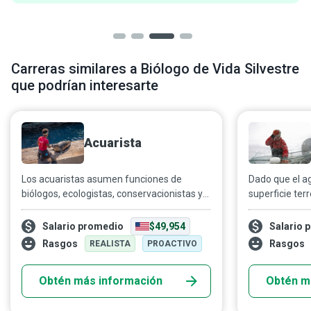
Carreras similares a Biólogo de Vida Silvestre
que podrían interesarte
Acuarista
Los acuaristas asumen funciones de
Dado que el ag
biólogos, ecologistas, conservacionistas y
superficie ter
hasta encargados de limpieza en su
responsable qu
constante labor por garantizar el bienestar
criar sus anim
Salario promedio
$49,954
Salario 
de las especies marinas a su cuidado y
queremos segu
Rasgos
Rasgos
REALISTA
PROACTIVO
brindar al público una valiosa ventana al
como una gran
mundo acuático y sus habitantes en
acuicultor co
Obtén más información
Obtén m
distintos rincones del planeta.
crecimiento, d
organismos de
mediante su e