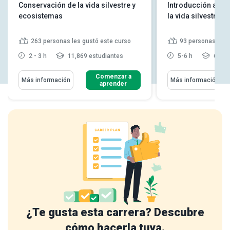
Conservación de la vida silvestre y
Introducción a la
ecosistemas
la vida silvestre
263
personas les gustó este curso
93
personas les 
2 - 3 h
11,869 estudiantes
5-6 h
6,199
Comenzar a
Más información
Más información
aprender
¿Te gusta esta carrera? Descubre
cómo hacerla tuya.