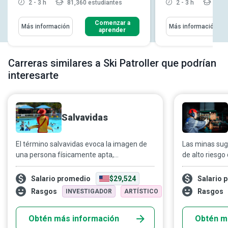
2 - 3 h
81,360 estudiantes
2 - 3 h
12,4
Comenzar a
Más información
Más información
aprender
Carreras similares a Ski Patroller que podrían
interesarte
Salvavidas
El término salvavidas evoca la imagen de
Las minas sug
una persona físicamente apta,
de alto riesg
responsable y experta en natación, que
a veces ponen 
también sabe cómo garantizar que todos
minero que ar
Salario promedio
$29,524
Salario 
disfruten su tiempo en el agua.
extraer minera
Rasgos
Rasgos
INVESTIGADOR
ARTÍSTICO
núcleo de la t
central que lo
Obtén más información
Obtén m
seguridad min