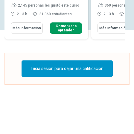
2,145
personas les gustó este curso
360
personas les
2 - 3 h
81,360 estudiantes
2 - 3 h
12,4
Comenzar a
Más información
Más información
aprender
Inicia sesión para dejar una calificación