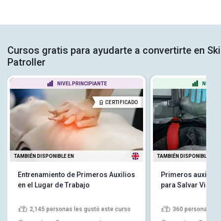
Cursos gratis para ayudarte a convertirte en Ski
Patroller
NIVEL PRINCIPIANTE
NIVEL 
CERTIFICADO
TAMBIÉN DISPONIBLE EN
TAMBIÉN DISPONIBLE EN
Entrenamiento de Primeros Auxilios
Primeros auxilios
en el Lugar de Trabajo
para Salvar Vidas
2,145
personas les gustó este curso
360
personas les