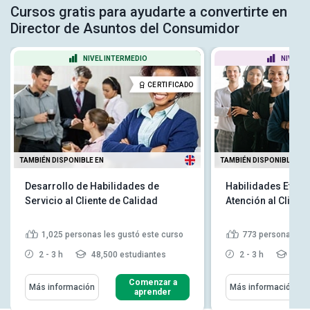
Cursos gratis para ayudarte a convertirte en
Director de Asuntos del Consumidor
NIVEL INTERMEDIO
NIVEL P
CERTIFICADO
TAMBIÉN DISPONIBLE EN
TAMBIÉN DISPONIBLE EN
Desarrollo de Habilidades de
Habilidades Eficac
Servicio al Cliente de Calidad
Atención al Cliente
1,025
personas les gustó este curso
773
personas les
2 - 3 h
48,500 estudiantes
2 - 3 h
28,7
Comenzar a
Más información
Más información
aprender