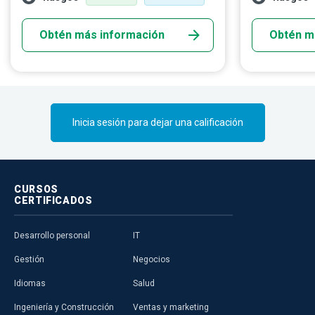
accidente desafortunado.
vínculo fluid
elementos.
Obtén más información
Obtén m
Inicia sesión para dejar una calificación
CURSOS
CERTIFICADOS
Desarrollo personal
IT
Gestión
Negocios
Idiomas
Salud
Ingeniería y Construcción
Ventas y marketing