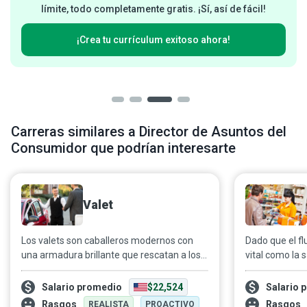
límite, todo completamente gratis. ¡Sí, así de fácil!
¡Crea tu currículum exitoso ahora!
Carreras similares a Director de Asuntos del
Consumidor que podrían interesarte
Valet
Los valets son caballeros modernos con
Dado que el fl
una armadura brillante que rescatan a los
vital como la s
clientes que necesitan ayuda para
funcionamien
estacionar y recuperar sus vehículos sin
comercial, los
Salario promedio
$22,524
Salario 
causar embotellamiento de tráfico ni un
durante toda 
Rasgos
Rasgos
REALISTA
PROACTIVO