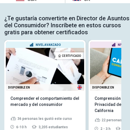
¿Te gustaría convertirte en Director de Asuntos
del Consumidor? Inscríbete en estos cursos
gratis para obtener certificados
NIVEL AVANZADO
NIVEL P
CERTIFICADO
DISPONIBLE EN
DISPONIBLE EN
Comprender el comportamiento del
Comprensión de la
mercado y del consumidor
Privacidad del C
California
36
personas les gustó este curso
22
personas les 
6-10 h
3,205 estudiantes
2 - 3 h
487 