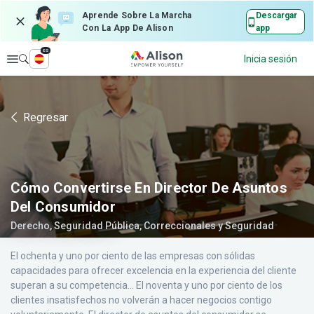
Aprende Sobre La Marcha
Descargar
Con La App De Alison
app
es
Explorar
Inicia sesión
Regresar
Cómo Convertirse En Director De Asuntos
Del Consumidor
Derecho, Seguridad Pública, Correccionales y Seguridad
El ochenta y uno por ciento de las empresas con sólidas
capacidades para ofrecer excelencia en la experiencia del cliente
superan a su competencia... El noventa y uno por ciento de los
clientes insatisfechos no volverán a hacer negocios contigo