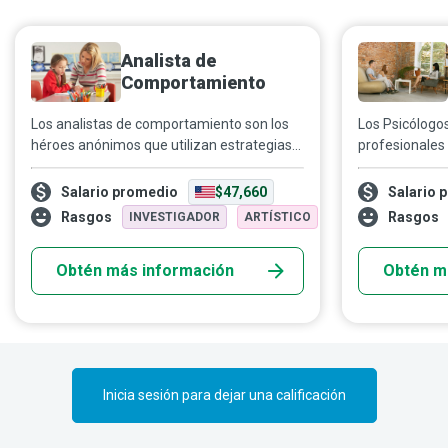
Analista de
Comportamiento
Los analistas de comportamiento son los
Los Psicólogo
héroes anónimos que utilizan estrategias
profesionales 
beneficiosas como el refuerzo positivo y
especializan e
negativo, el moldeamiento, la disminución
crisis emocion
Salario promedio
$47,660
Salario 
gradual de indicios y otras técnicas
trastornos de 
Rasgos
Rasgos
INVESTIGADOR
ARTÍSTICO
similares para ayudar a personas
responsabilid
neurodivergentes a desenvolverse de
consultas a l
Obtén más información
Obtén m
manera segura en entornos sociales.
tratamientos p
Inicia sesión para dejar una calificación