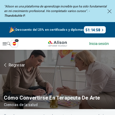
“Alison es una plataforma de aprendizaje increíble que ha sido fundamental
en mi
crecimiento profesional. He completado varios cursos”. -
Thandokuhle P.
51
:
14
:
57
Descuento del 25% en certificados y diplomas
es
Explorar
Inicia sesión
Regresar
Cómo Convertirse En Terapeuta De Arte
Ciencias de la salud