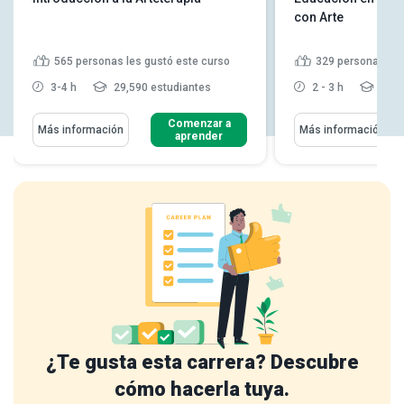
con Arte
565
personas les gustó este curso
329
personas les
3-4 h
29,590 estudiantes
2 - 3 h
14,0
Comenzar a
Más información
Más información
aprender
¿Te gusta esta carrera? Descubre
cómo hacerla tuya.