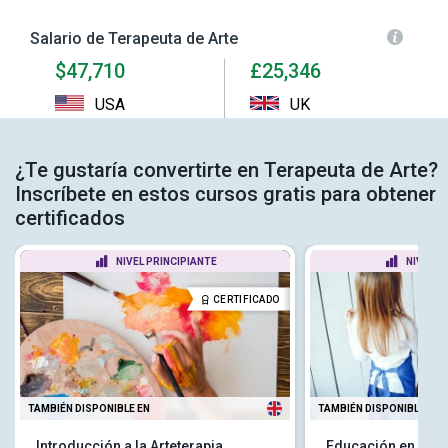
Salario de Terapeuta de Arte
$47,710
£25,346
USA
UK
¿Te gustaría convertirte en Terapeuta de Arte?
Inscríbete en estos cursos gratis para obtener
certificados
NIVEL PRINCIPIANTE
NIVEL P
CERTIFICADO
TAMBIÉN DISPONIBLE EN
TAMBIÉN DISPONIBLE EN
Introducción a la Arteterapia
Educación en la P