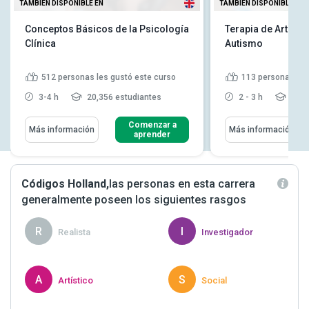
TAMBIÉN DISPONIBLE EN
TAMBIÉN DISPONIBLE EN
Conceptos Básicos de la Psicología
Terapia de Artes E
Clínica
Autismo
512
personas les gustó este curso
113
personas les
3-4 h
20,356 estudiantes
2 - 3 h
3,21
Comenzar a
Más información
Más información
aprender
Códigos Holland,
las personas en esta carrera
generalmente poseen los siguientes rasgos
R
I
Realista
Investigador
A
S
Artístico
Social