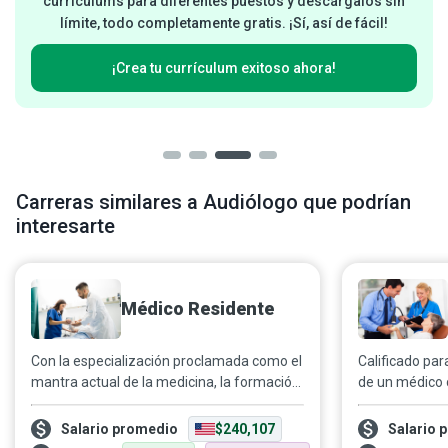
currículums para diferentes puestos y descárgalos sin
límite, todo completamente gratis. ¡Sí, así de fácil!
¡Crea tu currículum exitoso ahora!
Carreras similares a Audiólogo que podrían
interesarte
Médico Residente
Con la especialización proclamada como el
Calificado par
mantra actual de la medicina, la formación
de un médico c
durante la residencia médica abarca toda
médico es un 
la gama de campos de práctica, desde
médica que pu
Salario promedio
$240,107
Salario 
obstetricia hasta geriatría. Las ojeras, los
a los paciente