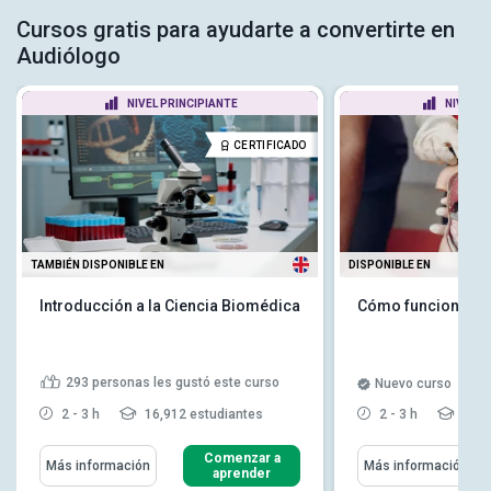
Cursos gratis para ayudarte a convertirte en
Audiólogo
NIVEL PRINCIPIANTE
NIVEL P
CERTIFICADO
TAMBIÉN DISPONIBLE EN
DISPONIBLE EN
Introducción a la Ciencia Biomédica
Cómo funciona el
293
personas les gustó este curso
Nuevo curso
2 - 3 h
16,912 estudiantes
2 - 3 h
30 e
Comenzar a
Más información
Más información
aprender