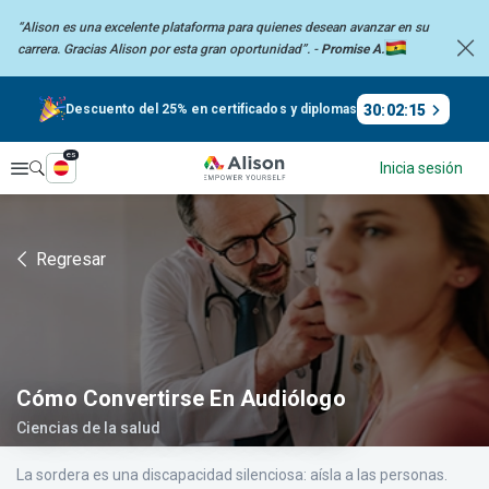
“Alison es una excelente plataforma para quienes desean avanzar en su
carrera.
Gracias Alison por esta gran oportunidad”. -
Promise A.
30
:
02
:
14
Descuento del 25% en certificados y diplomas
es
Explorar
Inicia sesión
Regresar
Cómo Convertirse En Audiólogo
Ciencias de la salud
La sordera es una discapacidad silenciosa: aísla a las personas.