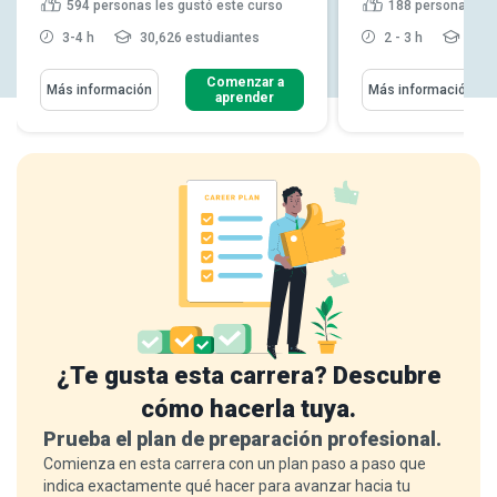
594
personas les gustó este curso
188
personas les
3-4 h
30,626 estudiantes
2 - 3 h
7,33
Comenzar a
Más información
Más información
aprender
¿Te gusta esta carrera? Descubre
cómo hacerla tuya.
Prueba el plan de preparación profesional.
Comienza en esta carrera con un plan paso a paso que
indica exactamente qué hacer para avanzar hacia tu