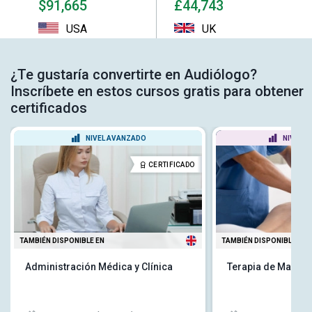
$91,665
£44,743
USA
UK
¿Te gustaría convertirte en Audiólogo?
Inscríbete en estos cursos gratis para obtener
certificados
NIVEL AVANZADO
NIVEL P
CERTIFICADO
TAMBIÉN DISPONIBLE EN
TAMBIÉN DISPONIBLE EN
Administración Médica y Clínica
Terapia de Masaje 