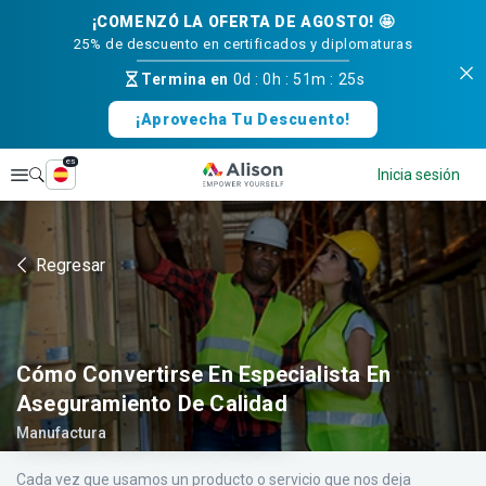
¡COMENZÓ LA OFERTA DE AGOSTO! 🤩
25% de descuento en certificados y diplomaturas
Termina en
0d
:
0h
:
51m
:
24s
¡Aprovecha Tu Descuento!
es
Explorar
Inicia sesión
Regresar
Cómo Convertirse En Especialista En
Aseguramiento De Calidad
Manufactura
Cada vez que usamos un producto o servicio que nos deja