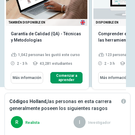
TAMBIÉN DISPONIBLE EN
DISPONIBLE EN
Garantía de Calidad (QA) - Técnicas
Comprender el cos
y Metodologías
las herramientas 
1,042
personas les gustó este curso
123
personas les
2 - 3 h
43,281 estudiantes
2 - 3 h
15,9
Comenzar a
Más información
Más información
aprender
Códigos Holland,
las personas en esta carrera
generalmente poseen los siguientes rasgos
R
I
Realista
Investigador