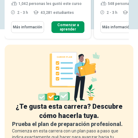
1,042
personas les gustó este curso
548
personas les
2 - 3 h
43,281 estudiantes
2 - 3 h
20,2
Comenzar a
Más información
Más información
aprender
¿Te gusta esta carrera? Descubre
cómo hacerla tuya.
Prueba el plan de preparación profesional.
Comienza en esta carrera con un plan paso a paso que
indica exactamente qué hacer para avanzar hacia tu