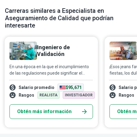
Carreras similares a Especialista en
Aseguramiento de Calidad que podrían
interesarte
Ingeniero de
Validación
En una época en la que el incumplimiento
¡Esos jeans fa
de las regulaciones puede significar el
fiestas, los d
cierre inmediato de una empresa, los
Halloween, tu
ingenieros de validación prueban los
piel o cualquie
Salario promedio
$95,671
Salario 
procesos y equipos de fabricación para
comprar! ¿Qué
Rasgos
Rasgos
REALISTA
INVESTIGADOR
garantizar que cumplan con las
Han sido revi
especificaciones relevantes.
control de cal
Obtén más información
Obtén m
aseguran de q
adquieras teng
cumpla con tu