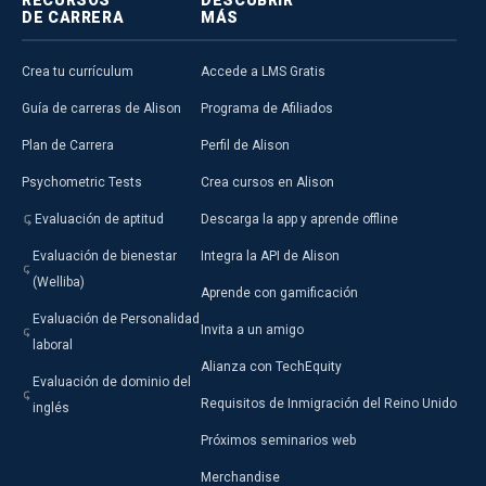
RECURSOS
DESCUBRIR
DE CARRERA
MÁS
Crea tu currículum
Accede a LMS Gratis
Guía de carreras de Alison
Programa de Afiliados
Plan de Carrera
Perfil de Alison
Psychometric Tests
Crea cursos en Alison
Evaluación de aptitud
Descarga la app y aprende offline
Evaluación de bienestar
Integra la API de Alison
(Welliba)
Aprende con gamificación
Evaluación de Personalidad
Invita a un amigo
laboral
Alianza con TechEquity
Evaluación de dominio del
Requisitos de Inmigración del Reino Unido
inglés
Próximos seminarios web
Merchandise