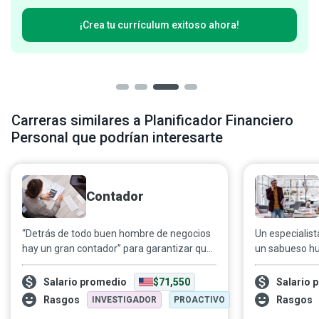
¡Crea tu currículum exitoso ahora!
Carreras similares a Planificador Financiero
Personal que podrían interesarte
Contador
“Detrás de todo buen hombre de negocios
Un especialis
hay un gran contador” para garantizar que
un sabueso h
los registros financieros de una
productos de c
organización sean precisos y los impuestos
organizacione
Salario promedio
$71,550
Salario 
apropiados se paguen a tiempo. Un
visibles para t
Rasgos
Rasgos
INVESTIGADOR
PROACTIVO
contador proporciona la información que