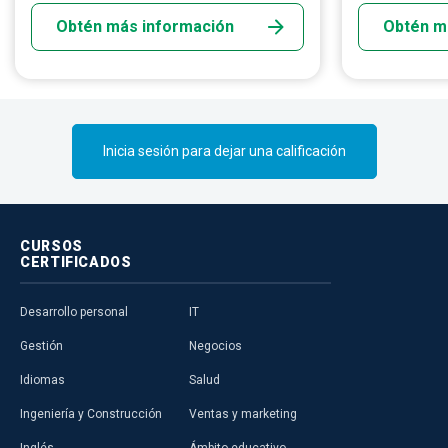
necesitan los inversionistas y dueños de
Obtén más información
Obtén m
negocios para evaluar cómo le va a una
empresa. Y “los contadores lo hacen todo
sin perder el saldo”.
Inicia sesión para dejar una calificación
CURSOS
CERTIFICADOS
Desarrollo personal
IT
Gestión
Negocios
Idiomas
Salud
Ingeniería y Construcción
Ventas y marketing