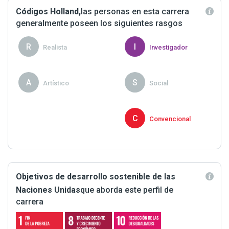
Códigos Holland,
las personas en esta carrera
generalmente poseen los siguientes rasgos
R
I
Realista
Investigador
A
S
Artístico
Social
P
C
Proactivo
Convencional
Objetivos de desarrollo sostenible de las
Naciones Unidas
que aborda este perfil de
carrera