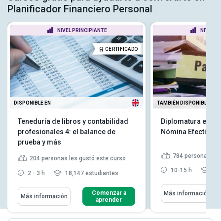
Planificador Financiero Personal
NIVEL PRINCIPIANTE
NIVEL P
CERTIFICADO
DISPONIBLE EN
TAMBIÉN DISPONIBLE EN
Teneduría de libros y contabilidad
Diplomatura en Co
profesionales 4: el balance de
Nómina Efectivas
prueba y más
784
personas les
204
personas les gustó este curso
10-15 h
93,
2 - 3 h
18,147 estudiantes
Comenzar a
Más información
Más información
aprender