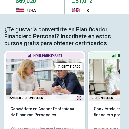
$69,020
£51,012
USA
UK
¿Te gustaría convertirte en Planificador
Financiero Personal? Inscríbete en estos
cursos gratis para obtener certificados
NIVEL PRINCIPIANTE
NIVEL 
CERTIFICADO
TAMBIÉN DISPONIBLE EN
DISPONIBLE EN
Conviértete en Asesor Profesional
Conviértete en un 
de Finanzas Personales
financiero profesi
282
personas les gustó este curso