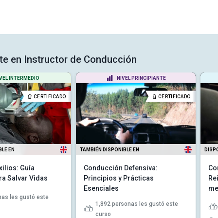
rte en Instructor de Conducción
VEL INTERMEDIO
NIVEL PRINCIPIANTE
CERTIFICADO
CERTIFICADO
BLE EN
TAMBIÉN DISPONIBLE EN
DISP
ilios: Guía
Conducción Defensiva:
Co
a Salvar Vidas
Principios y Prácticas
Rei
Esenciales
me
as les gustó este
1,892
personas les gustó este
curso