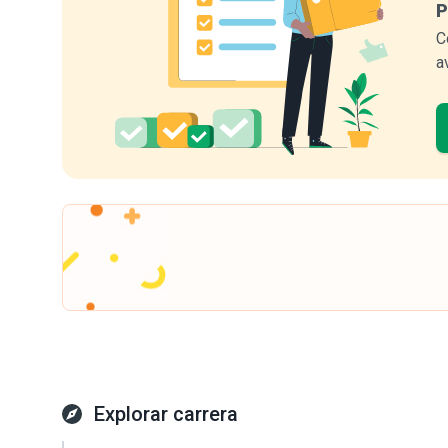
P
C
a
Explorar carrera