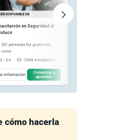
IÉN DISPONIBLE EN
TAMBIÉN DISPONIBLE EN
pacitación en Seguridad al
Comprender la Seguridad y las
nducir
Leyes de Conducción
301
personas les gustó este
94
personas les gustó este curso
curso
2 - 3 h
7,606 estudiantes
3-4 h
3,465 estudiantes
enderás Cómo
Aprenderás Cómo
Comenzar a
Comenzar a
s información
Más información
aprender
aprender
Identificar los tres tipos básicos
Describe los principios
de señales de tráfico
fundamentales de la
conducción y...
Describir la importancia de las
señales de tráfico para ...
Identifica señales de tránsito,
marcas y semáforos para ...
Enumerar revisiones clave para
una inspección...
Leer más
Expone las reglas de la
carretera, incluido e...
Leer más
e cómo hacerla