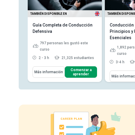
TAMBIÉN DISPONIBLE EN
TAMBIÉN DISPONI
 de
Guía Completa de Conducción
Conducción 
Defensiva
Principios y
Esenciales
tó este
797
personas les gustó este
1,892
pers
curso
curso
tudiantes
2 - 3 h
21,325 estudiantes
3-4 h
Aprenderás Cómo
enzar a
Comenzar a
Más información
Aprenderás C
render
aprender
Más informac
Define el concepto de
Identifica
conducción defensiva y su
accidentes
signific...
Diferenciar
Discute el concepto de
de conduc
percepción de peligros y
evaluaci...
Indicar la
debe tener
Indica los factores que pueden
afectar la cap...
Leer más