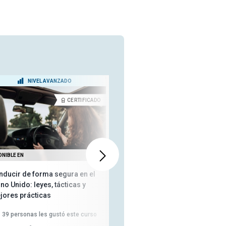
NIVEL AVANZADO
NIVEL INTERMEDIO
CERTIFICADO
CERTIFICA
ONIBLE EN
TAMBIÉN DISPONIBLE EN
nducir de forma segura en el
Capacitación en Seguridad al
no Unido: leyes, tácticas y
Conducir
jores prácticas
301
personas les gustó este
39
personas les gustó este curso
curso