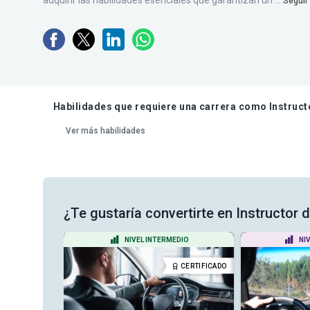
adquirir las habilidades esenciales que garantizan un ...
Seguir
Habilidades que requiere una carrera como Instruc
Ver más habilidades
¿Te gustaría convertirte en Instructor
DIO
NIVEL INTERMEDIO
NI
CERTIFICADO
CERTIFICADO