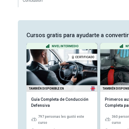
Conclusión
Cursos gratis para ayudarte a converti
ANTE
NIVEL INTERMEDIO
NI
CERTIFICADO
CERTIFICADO
TAMBIÉN DISPONIBLE EN
TAMBIÉN DISPONI
tes a
Guía Completa de Conducción
Primeros aux
Defensiva
Completa par
tó este
797
personas les gustó este
360
person
curso
curso