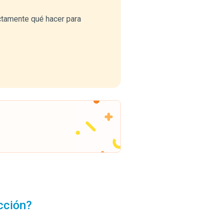
ctamente qué hacer para
cción?