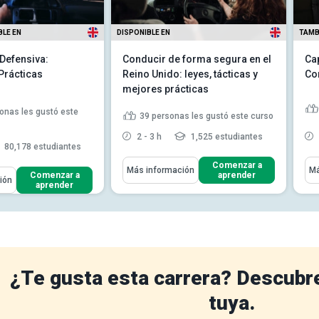
BLE EN
DISPONIBLE EN
TAMB
Defensiva:
Conducir de forma segura en el
Ca
 Prácticas
Reino Unido: leyes, tácticas y
Co
mejores prácticas
onas les gustó este
39
personas les gustó este curso
2 - 3 h
1,525 estudiantes
80,178 estudiantes
Aprenderás Cómo
Apr
Comenzar a
Más información
Má
ómo
Comenzar a
aprender
ión
Definir lo que significa cada
aprender
r las causas de los
señal y marca de tráfico e...
 de tránsito
Reino Unido Describir el
 los distintos tipos
concepto de conducción
tores
segura y una actitud de
s características que
conducción segura Dis...
Leer
 un...
Leer más
más
¿Te gusta esta carrera? Descubr
tuya.