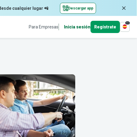
desde cualquier lugar 📲
Descargar app
es
Para Empresas
Inicia sesión
Regístrate