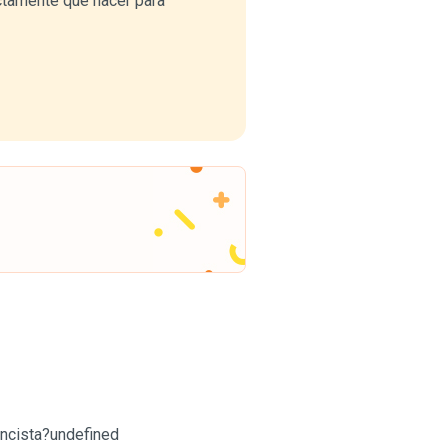
ctamente qué hacer para
oncista?undefined