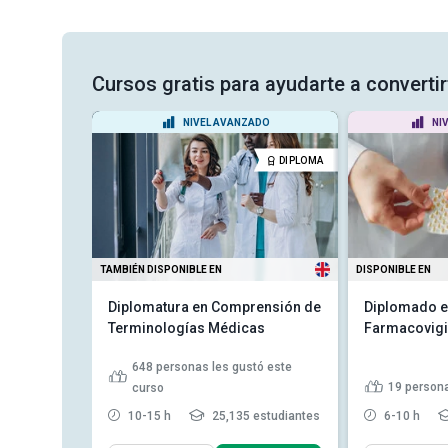
Cursos gratis para ayudarte a converti
DIO
NIVEL AVANZADO
NI
CERTIFICADO
DIPLOMA
TAMBIÉN DISPONIBLE EN
DISPONIBLE EN
cionista
Diplomatura en Comprensión de
Diplomado e
Terminologías Médicas
Farmacovigi
stó este
648
personas les gustó este
19
persona
curso
studiantes
10-15 h
25,135 estudiantes
6-10 h