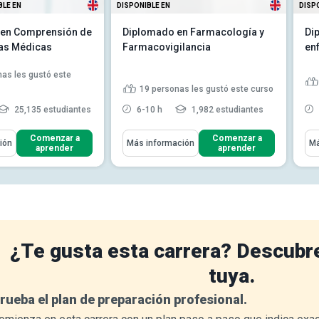
BLE EN
DISPONIBLE EN
DISP
 en Comprensión de
Diplomado en Farmacología y
Di
as Médicas
Farmacovigilancia
en
as les gustó este
19
personas les gustó este curso
25,135 estudiantes
6-10 h
1,982 estudiantes
ómo
Aprenderás Cómo
Apr
Comenzar a
Comenzar a
ión
Más información
Má
aprender
aprender
cómo la comprensión
inología médica p...
la terminología
lizada en la
.
 la terminología y los
n...
Leer más
¿Te gusta esta carrera? Descubr
tuya.
rueba el plan de preparación profesional.