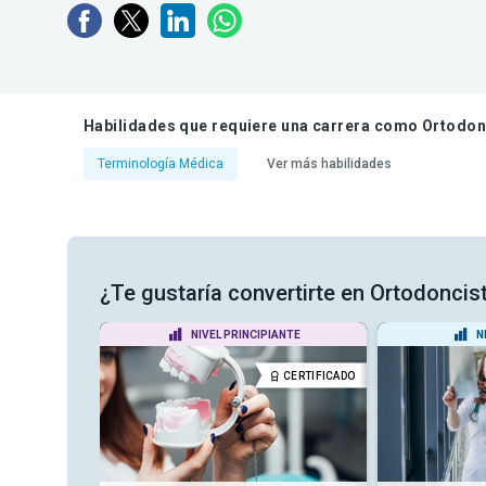
Habilidades que requiere una carrera como Ortodon
Terminología Médica
Ver más habilidades
¿Te gustaría convertirte en Ortodoncist
DIO
NIVEL PRINCIPIANTE
N
CERTIFICADO
CERTIFICADO