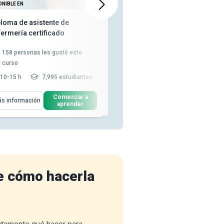
ONIBLE EN
TAMBIÉN DISPONIBLE EN
ploma de asistente de
Manipulación y Administración
fermería certificado
Segura de Medicamentos
158
personas les gustó este
2,088
personas les gustó este
curso
curso
10-15 h
7,995 estudiantes
2 - 3 h
93,504 estudiantes
enderás Cómo
Aprenderás Cómo
Comenzar a
Comenzar a
s información
Más información
aprender
aprender
Definir las funciones principales
Explicar la importancia de la
y las responsabilidade...
seguridad de los medicamen...
Identificar las normas legales y
Distinguir entre políticas y
éticas que un CNA debe ...
protocolos en la administra...
Evaluar los hábitos
Establecer los procedimientos
profesionales y los están...
Leer
operativos está...
Leer más
más
e cómo hacerla