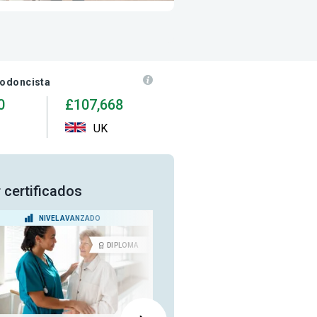
todoncista
0
£107,668
UK
 certificados
NIVEL AVANZADO
NIVEL INTERMEDIO
DIPLOMA
CERTIFICA