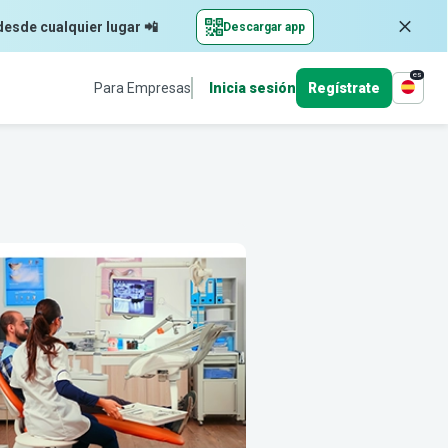
desde cualquier lugar 📲
Descargar app
es
Para Empresas
Inicia sesión
Regístrate