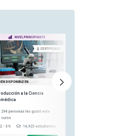
NIVEL PRINCIPIANTE
NIVEL AVANZADO
CERTIFICADO
DIPLOM
IÉN DISPONIBLE EN
TAMBIÉN DISPONIBLE EN
roducción a la Ciencia
Diplomado en Codificación y
omédica
Facturación Médica
1,730
personas les gustó este
294
personas les gustó este
curso
curso
15-20 h
100,448
2 - 3 h
16,925 estudiantes
estudiantes