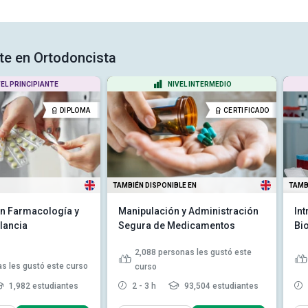
rte en Ortodoncista
VEL PRINCIPIANTE
NIVEL INTERMEDIO
DIPLOMA
CERTIFICADO
TAMBIÉN DISPONIBLE EN
TAMB
n Farmacología y
Manipulación y Administración
Int
lancia
Segura de Medicamentos
Bi
2,088
personas les gustó este
s les gustó este curso
curso
1,982 estudiantes
2 - 3 h
93,504 estudiantes