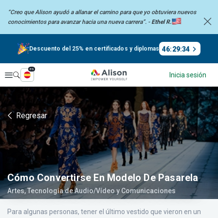
“Creo que Alison ayudó a allanar el camino para que yo obtuviera nuevos
conocimientos
para avanzar hacia una nueva carrera”. -
Ethel R.
46
:
29
:
33
Descuento del 25% en certificados y diplomas
es
Explorar
Inicia sesión
Regresar
Cómo Convertirse En Modelo De Pasarela
Artes, Tecnología de Audio/Vídeo y Comunicaciones
Para algunas personas, tener el último vestido que vieron en un