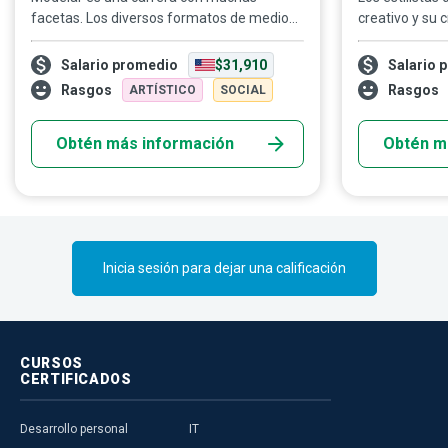
facetas. Los diversos formatos de medios
creativo y su c
y tipos de modelaje hacen que sea una
asegurarse de
industria amplia, con numerosas
moda o marca
Salario promedio
$31,910
Salario 
oportunidades laborales y una
atractivo extr
Rasgos
Rasgos
ARTÍSTICO
SOCIAL
competencia igual de intensa.
Obtén más información
Obtén m
Inicia sesión para dejar una calificación
CURSOS
CERTIFICADOS
Desarrollo personal
IT