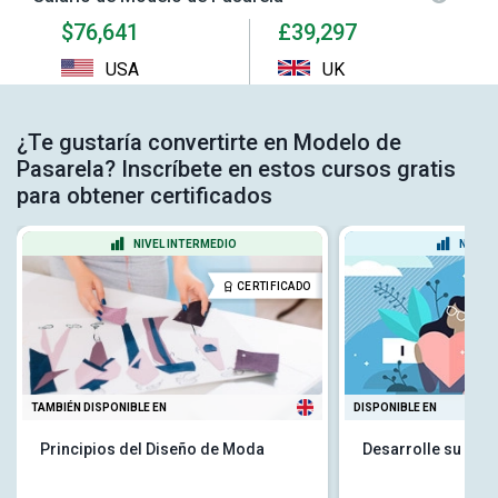
$76,641
£39,297
USA
UK
¿Te gustaría convertirte en Modelo de
Pasarela? Inscríbete en estos cursos gratis
para obtener certificados
NIVEL INTERMEDIO
NIVEL
CERTIFICADO
TAMBIÉN DISPONIBLE EN
DISPONIBLE EN
Principios del Diseño de Moda
Desarrolle su aut