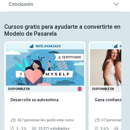
Conclusión
Cursos gratis para ayudarte a convertirte en
Modelo de Pasarela
NIVEL AVANZADO
NIVEL
CERTIFICADO
DISPONIBLE EN
DISPONIBLE EN
Desarrolle su autoestima
Gana confianza so
367
personas les gustó este curso
67
personas les 
2 - 3 h
23,971 estudiantes
3-4 h
4,782