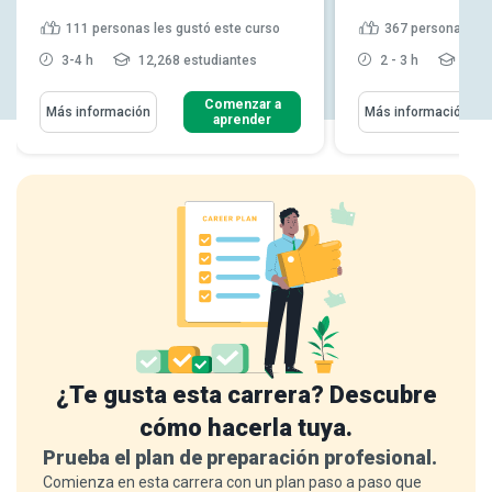
111
personas les gustó este curso
367
personas les
3-4 h
12,268 estudiantes
2 - 3 h
23,9
Comenzar a
Más información
Más información
aprender
¿Te gusta esta carrera? Descubre
cómo hacerla tuya.
Prueba el plan de preparación profesional.
Comienza en esta carrera con un plan paso a paso que