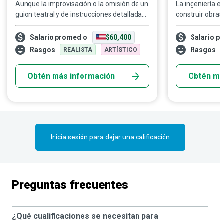
Aunque la improvisación o la omisión de un
La ingeniería 
guion teatral y de instrucciones detalladas
construir obra
de escena pueden funcionar en el teatro,
de una nación
los proyectos arquitectónicos o de
necesidades d
Salario promedio
$60,400
Salario 
fabricación, por simples o ambiciosos que
analizar las c
Rasgos
Rasgos
REALISTA
ARTÍSTICO
sean, serían imposibles sin los diagramas
que soportará 
técnicos y planos elaborados por los
posibles cambi
Obtén más información
Obtén m
delineantes. Especialistas capacitados en
de manera que 
dibujo, arte y diseño asistido por
computadora (CAD), estos profesionales
proporcionan directrices visuales precisas
de un objeto, sistema o estructura, y
aportan su experiencia técnica a la
Inicia sesión para dejar una calificación
construcción de maquinaria, edificios,
puentes y más, sirviendo así de puente
entre los ingenieros y los fabricantes.
Preguntas frecuentes
¿Qué cualificaciones se necesitan para