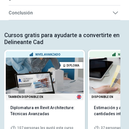
Conclusión
Cursos gratis para ayudarte a convertirte en
Delineante Cad
NIVEL AVANZADO
NIVEL 
DIPLOMA
TAMBIÉN DISPONIBLE EN
DISPONIBLE EN
Diplomatura en Revit Architecture:
Estimación y acab
Técnicas Avanzadas
cantidades interio
107
personas les gustó este curso
37
personas les 