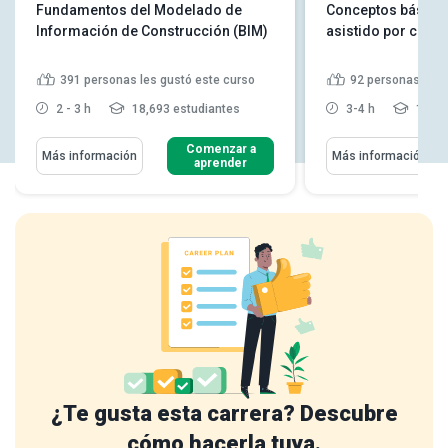
Fundamentos del Modelado de
Conceptos básicos
Información de Construcción (BIM)
asistido por com
391
personas les gustó este curso
92
personas les 
2 - 3 h
18,693 estudiantes
3-4 h
11,23
Comenzar a
Más información
Más información
aprender
¿Te gusta esta carrera? Descubre
cómo hacerla tuya.