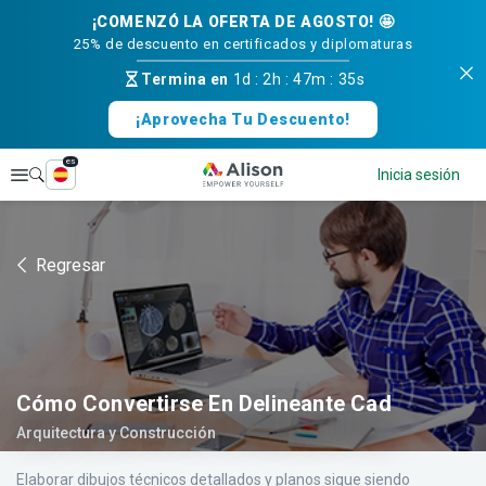
¡COMENZÓ LA OFERTA DE AGOSTO! 🤩
25% de descuento en certificados y diplomaturas
Termina en
1d
:
2h
:
47m
:
35s
¡Aprovecha Tu Descuento!
es
Explorar
Inicia sesión
Regresar
Cómo Convertirse En Delineante Cad
Arquitectura y Construcción
Elaborar dibujos técnicos detallados y planos sigue siendo