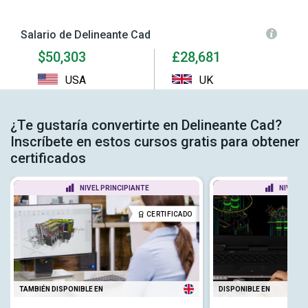
Salario de Delineante Cad
$50,303
£28,681
USA
UK
¿Te gustaría convertirte en Delineante Cad?
Inscríbete en estos cursos gratis para obtener
certificados
NIVEL PRINCIPIANTE
NIVEL P
CERTIFICADO
TAMBIÉN DISPONIBLE EN
DISPONIBLE EN