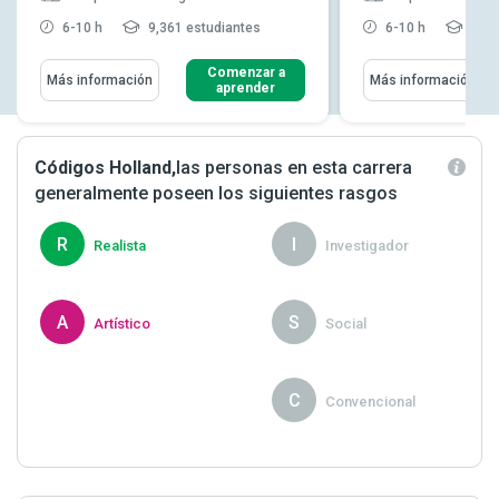
6-10 h
9,361 estudiantes
6-10 h
5,83
Comenzar a
Más información
Más información
aprender
Códigos Holland,
las personas en esta carrera
generalmente poseen los siguientes rasgos
R
I
Realista
Investigador
A
S
Artístico
Social
P
C
Proactivo
Convencional