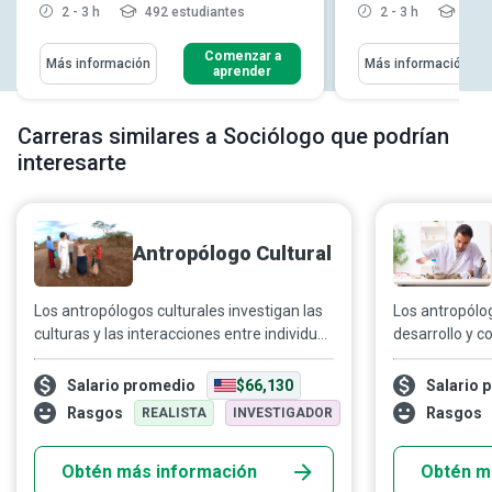
2 - 3 h
492 estudiantes
2 - 3 h
673 
Comenzar a
Más información
Más información
aprender
Carreras similares a Sociólogo que podrían
interesarte
Antropólogo Cultural
Los antropólogos culturales investigan las
Los antropólog
culturas y las interacciones entre individuos
desarrollo y 
para evaluar el significado de los
humano para 
comportamientos sociales, situándolos en
inclusivo y re
Salario promedio
$66,130
Salario 
su contexto y ofreciendo una comprensión
humana.
Rasgos
Rasgos
REALISTA
INVESTIGADOR
más profunda de la política internacional y
los problemas globales.
Obtén más información
Obtén m