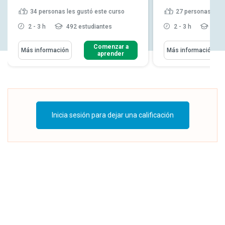
34
personas les gustó este curso
27
personas les 
2 - 3 h
492 estudiantes
2 - 3 h
673 
Comenzar a
Más información
Más información
aprender
Inicia sesión para dejar una calificación