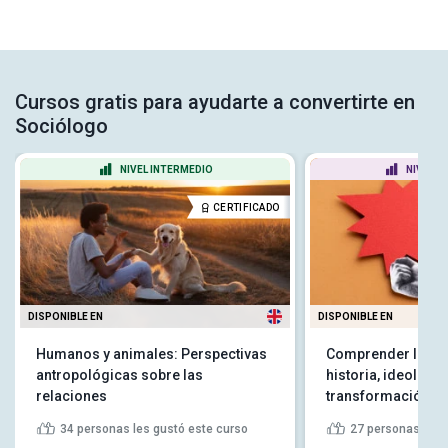
Cursos gratis para ayudarte a convertirte en
Sociólogo
NIVEL INTERMEDIO
NIVEL P
CERTIFICADO
DISPONIBLE EN
DISPONIBLE EN
Humanos y animales: Perspectivas
Comprender las r
antropológicas sobre las
historia, ideología
relaciones
transformación so
34
personas les gustó este curso
27
personas les 