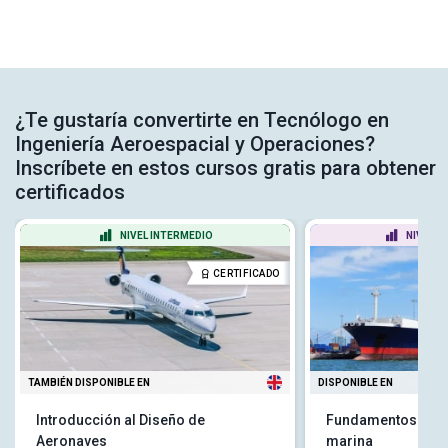
¿Te gustaría convertirte en Tecnólogo en
Ingeniería Aeroespacial y Operaciones?
Inscríbete en estos cursos gratis para obtener
certificados
NIVEL INTERMEDIO
NIVEL P
CERTIFICADO
TAMBIÉN DISPONIBLE EN
DISPONIBLE EN
Introducción al Diseño de
Fundamentos de la
Aeronaves
marina