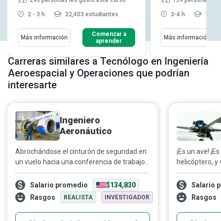
2 - 3 h
22,403 estudiantes
3-4 h
10,92
Comenzar a
Más información
Más información
aprender
Carreras similares a Tecnólogo en Ingeniería
Aeroespacial y Operaciones que podrían
interesarte
Ingeniero
Aeronáutico
Abrochándose el cinturón de seguridad en
¡Es un ave! ¡Es
un vuelo hacia una conferencia de trabajo,
helicóptero, y
un destino vacacional o de regreso a casa,
al trabajo de 
pocas personas piensan en la compleja
Estos especial
Salario promedio
$134,830
Salario 
combinación de pernos, cables, materiales
pilotos pueda
Rasgos
Rasgos
REALISTA
INVESTIGADOR
diversos y componentes que conforman
eficiente, tra
una aeronave. Como ingeniero
mantener y rep