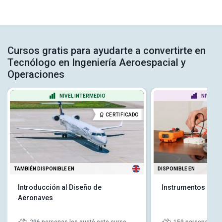
Cursos gratis para ayudarte a convertirte en
Tecnólogo en Ingeniería Aeroespacial y
Operaciones
NIVEL INTERMEDIO
NIVEL P
CERTIFICADO
TAMBIÉN DISPONIBLE EN
DISPONIBLE EN
Introducción al Diseño de
Instrumentos de m
Aeronaves
296
personas les gustó este curso
159
personas les