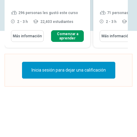
296
personas les gustó este curso
71
personas les 
2 - 3 h
22,403 estudiantes
2 - 3 h
3,21
Comenzar a
Más información
Más información
aprender
Inicia sesión para dejar una calificación