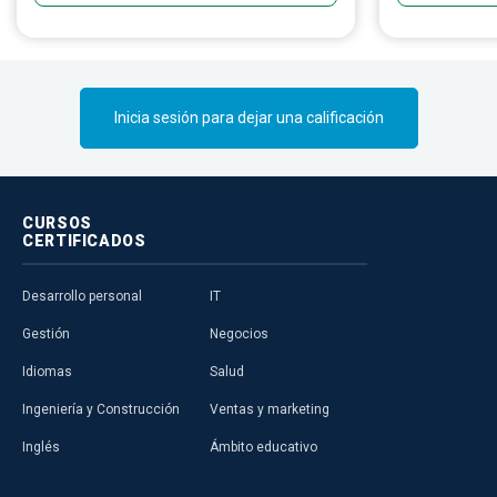
adaptar sistemas informáticos que
optimicen la eficiencia y la productividad
empresarial.
Inicia sesión para dejar una calificación
CURSOS
CERTIFICADOS
Desarrollo personal
IT
Gestión
Negocios
Idiomas
Salud
Ingeniería y Construcción
Ventas y marketing
Inglés
Ámbito educativo