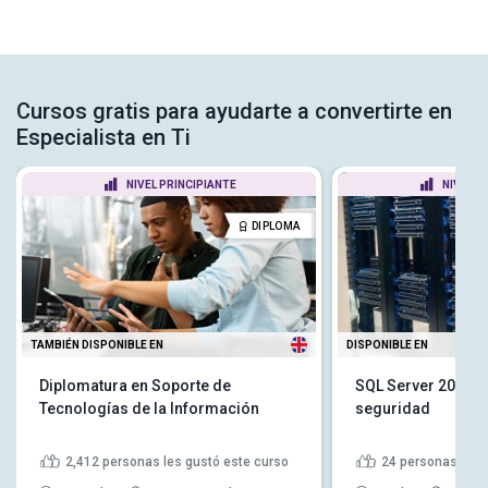
Cursos gratis para ayudarte a convertirte en
Especialista en Ti
NIVEL PRINCIPIANTE
NIVEL P
DIPLOMA
TAMBIÉN DISPONIBLE EN
DISPONIBLE EN
Diplomatura en Soporte de
SQL Server 2014:
Tecnologías de la Información
seguridad
2,412
personas les gustó este curso
24
personas les 