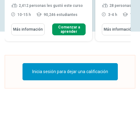
2,412
personas les gustó este curso
28
personas les 
10-15 h
90,246 estudiantes
3-4 h
1,838
Comenzar a
Más información
Más información
aprender
Inicia sesión para dejar una calificación