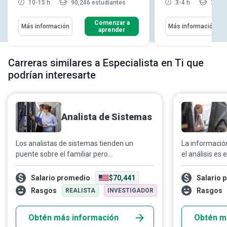
10-15 h
90,246 estudiantes
3-4 h
3,399
Comenzar a
Más información
Más información
aprender
Carreras similares a Especialista en Ti que
podrían interesarte
Analista de Sistemas
Los analistas de sistemas tienden un
La información 
puente sobre el familiar pero
el análisis es 
desconcertante abismo entre el área de TI
Analistas de 
y la no-TI de una organización. Su
genios que une
Salario promedio
$70,441
Salario 
experiencia, ganada con esfuerzo, en
tecnología de 
Rasgos
Rasgos
REALISTA
INVESTIGADOR
computadoras, sistemas de información y
comprender la
prácticas empresariales actuales les
de ambos.
Obtén más información
Obtén m
permite diseñar, modificar, mejorar o