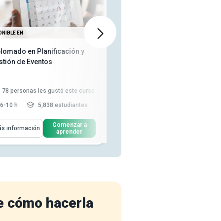
ONIBLE EN
DISPONIBLE EN
plomado en Planificación y
Cómo iniciar un negocio de
stión de Eventos
planificación de eventos
78
personas les gustó este curso
60
personas les gustó este curso
6-10 h
5,838 estudiantes
2 - 3 h
5,374 estudiantes
enderás Cómo
Aprenderás Cómo
Comenzar a
Comenzar a
s información
Más información
aprender
aprender
Analizar el rol estratégico de la
los invitados a un evento y las
gestión de eventos en ...
técnicas para mantenerlo...
Aplicar el marco SMART para
Discutir el concepto de
alinear los objetivos del ev...
marketing de eventos Describir
l...
Clasificar diferentes tipos de
eventos según ...
Leer más
para mejorar la experiencia de
los asistentes...
Leer más
e cómo hacerla