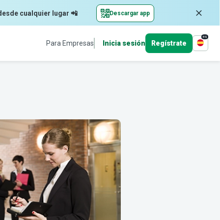
desde cualquier lugar 📲
Descargar app
es
Para Empresas
Inicia sesión
Regístrate