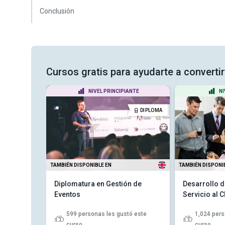
Conclusión
Cursos gratis para ayudarte a converti
ANTE
NIVEL PRINCIPIANTE
NI
CERTIFICADO
DIPLOMA
TAMBIÉN DISPONIBLE EN
TAMBIÉN DISPONI
 PMP -
Diplomatura en Gestión de
Desarrollo d
ales para
Eventos
Servicio al C
599
personas les gustó este
1,024
pers
tó este
curso
curso