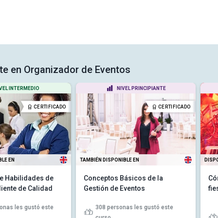
rte en Organizador de Eventos
VEL INTERMEDIO
NIVEL PRINCIPIANTE
CERTIFICADO
CERTIFICADO
BLE EN
TAMBIÉN DISPONIBLE EN
DISP
e Habilidades de
Conceptos Básicos de la
Có
liente de Calidad
Gestión de Eventos
fie
onas les gustó este
308
personas les gustó este
curso