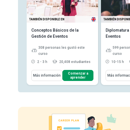
TAMBIÉN DISPONIBLE EN
TAMBIÉN DISPONI
ividad
Conceptos Básicos de la
Diplomatura 
umento de
Gestión de Eventos
Eventos
308
personas les gustó este
599
person
 este curso
curso
curso
tudiantes
2 - 3 h
20,408 estudiantes
10-15 h
Aprenderás Cómo
Aprenderás C
enzar a
Comenzar a
Más información
Más informac
render
aprender
Describe los conceptos básicos
Identificar
de la planificación de ev...
de evento
Analiza los roles y
Explicar l
responsabilidades de un
servicio al
planificador...
Describir 
Identifica y define los diferentes
organizaci
tipos de e...
Leer más
más