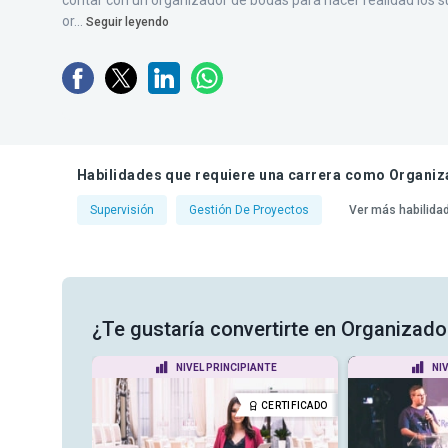
contar con un organizador de bodas para hacer realidad los s
or...
Seguir leyendo
Habilidades que requiere una carrera como Organiz
Supervisión
Gestión De Proyectos
Ver más habilida
¿Te gustaría convertirte en Organizado
ANTE
NIVEL PRINCIPIANTE
NI
CERTIFICADO
CERTIFICADO