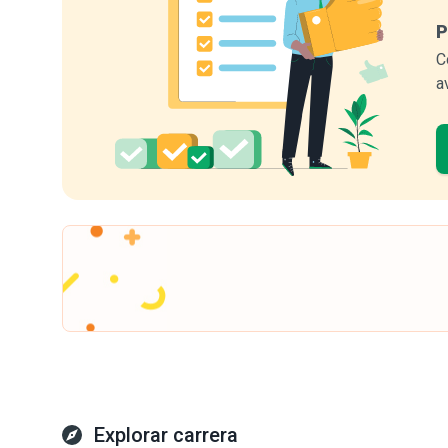
P
C
a
Explorar carrera