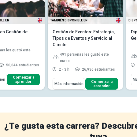
BLE EN
TAMBIÉN DISPONIBLE EN
DISP
en Gestión de
Gestión de Eventos: Estrategia,
Di
Tipos de Eventos y Servicio al
Ge
Cliente
as les gustó este
491
personas les gustó este
curso
50,844 estudiantes
2 - 3 h
26,936 estudiantes
ómo
Apr
Comenzar a
ión
Má
Aprenderás Cómo
aprender
Comenzar a
Más información
 los diferentes tipos
aprender
Discutir las diferentes
s
habilidades que necesitas
a importancia del
como p...
 cliente
Reconocer la realidad de lo que
el proceso de
implica ser un planifica...
ón de event...
Leer
Explicar la importancia del
¿Te gusta esta carrera? Descubr
servicio al clien...
Leer más
tuya.