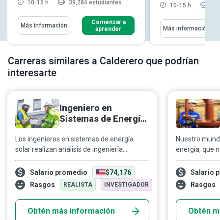
10-15 h
39,284 estudiantes
10-15 h
11,
Comenzar a
Más información
Más información
aprender
Carreras similares a Calderero que podrían
interesarte
Ingeniero en
Sistemas de Energía
Solar
Los ingenieros en sistemas de energía
Nuestro mundo
solar realizan análisis de ingeniería
energía, que n
específicos para cada sitio, enfocándose
tareas y hace
en la eficiencia energética y proyectos
máquinas de f
Salario promedio
$74,176
Salario 
solares para clientes residenciales,
Los sistemas 
Rasgos
Rasgos
REALISTA
INVESTIGADOR
comerciales e industriales. Diseñan
lo que propor
sistemas solares para agua caliente y
rentable para 
Obtén más información
Obtén m
calefacción de espacios, tanto para
operadores de