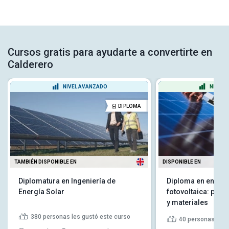
Cursos gratis para ayudarte a convertirte en
Calderero
NIVEL AVANZADO
NIVEL 
DIPLOMA
TAMBIÉN DISPONIBLE EN
DISPONIBLE EN
Diplomatura en Ingeniería de
Diploma en energí
Energía Solar
fotovoltaica: prin
y materiales
380
personas les gustó este curso
40
personas les 