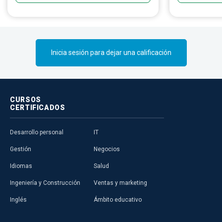
estructuras nuevas como existentes.
mantienen un 
y confiable, c
sea en fábrica
Inicia sesión para dejar una calificación
CURSOS
CERTIFICADOS
Desarrollo personal
IT
Gestión
Negocios
Idiomas
Salud
Ingeniería y Construcción
Ventas y marketing
Inglés
Ámbito educativo