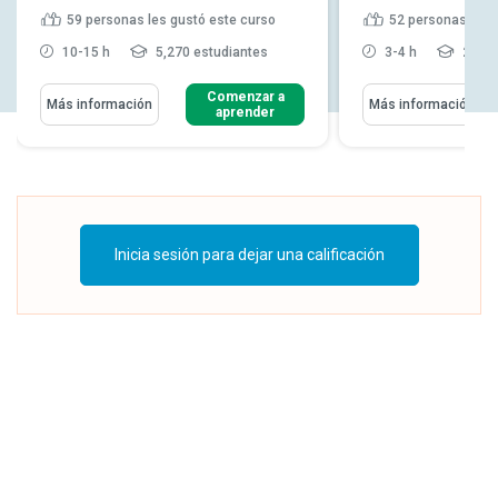
59
personas les gustó este curso
52
personas les 
10-15 h
5,270 estudiantes
3-4 h
2,084
Comenzar a
Más información
Más información
aprender
Inicia sesión para dejar una calificación