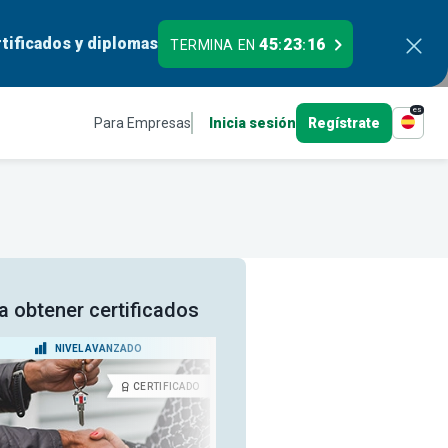
tificados y diplomas
45
23
15
TERMINA EN
:
:
es
Para Empresas
Inicia sesión
Regístrate
ra obtener certificados
NIVEL AVANZADO
NIVEL PRINCIPIANTE
CERTIFICADO
CERTIFICA