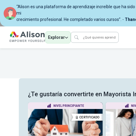
“Alison es una plataforma de aprendizaje increíble que ha sid
mi
crecimiento profesional. He completado varios cursos”. -
Thand
Explorar
¿Te gustaría convertirte en Mayorista I
ANTE
NIVEL PRINCIPIANTE
NI
CERTIFICADO
CERTIFICADO