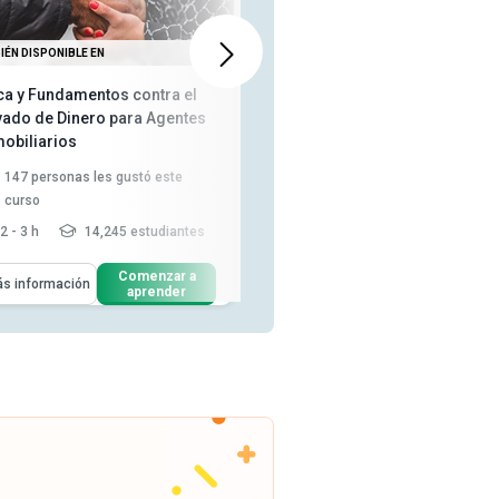
IÉN DISPONIBLE EN
DISPONIBLE EN
ica y Fundamentos contra el
Fundamentos de la gobernanza
vado de Dinero para Agentes
inmobiliaria
mobiliarios
147
personas les gustó este
21
personas les gustó este curso
curso
2 - 3 h
705 estudiantes
2 - 3 h
14,245 estudiantes
Aprenderás Cómo
Comenzar a
Más información
enderás Cómo
Comenzar a
aprender
s información
aprender
Analizar por qué la integridad y
la buena ética son fund...
Describir el valor de convertirte
en un profesional conf...
Comparar los principios éticos
detrás de la h...
Leer más