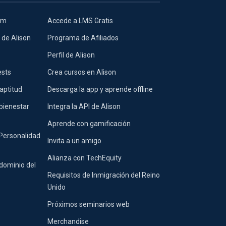
lum
Accede a LMS Gratis
 de Alison
Programa de Afiliados
Perfil de Alison
ests
Crea cursos en Alison
aptitud
Descarga la app y aprende offline
bienestar
Integra la API de Alison
Aprende con gamificación
 Personalidad
Invita a un amigo
Alianza con TechEquity
dominio del
Requisitos de Inmigración del Reino
Unido
Próximos seminarios web
Merchandise