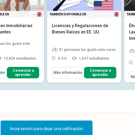
BLE EN
TAMBIÉN DISPONIBLE EN
TAMB
es Inmobiliarias
Licencias y Regulaciones de
Ét
iantes
Bienes Raíces en EE. UU.
La
In
as les gustó este
51
personas les gustó este curso
13,829 estudiantes
4-5 h
1,537 estudiantes
ómo
Aprenderás Cómo
Comenzar a
Comenzar a
ión
Más información
Apr
aprender
aprender
Má
n qué consiste una
Resumir los fundamentos del
n inmobiliaria
sector inmobiliario en EE. U...
s requisitos que debes
Esquematizar y comprender el
a poder ejer...
proceso de licenciamiento y...
os diferentes tipos
Evaluar los roles y
 inmo...
Leer más
responsabilidades de los ...
Leer
más
Inicia sesión para dejar una calificación