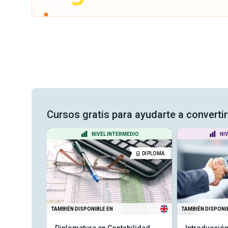
Cursos gratis para ayudarte a convertir
ANTE
NIVEL INTERMEDIO
NI
CERTIFICADO
DIPLOMA
TAMBIÉN DISPONIBLE EN
TAMBIÉN DISPONI