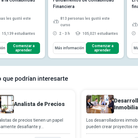
 a la Contabilidad
Fundamentos de Contabilidad
El 
Financiera
fi
as les gustó este
813
personas les gustó este
curso
15,139 estudiantes
2 - 3 h
105,021 estudiantes
ómo
Aprenderás Cómo
Apr
Comenzar a
Comenzar a
ión
Más información
Má
aprender
aprender
 rol general de los
Desarrollar los principios y
industria cont...
conceptos contables clave p...
lances, razones de
Exponer el plan de cuentas y su
nancieros y cálcu...
uso en un sistema contab...
o que podrían interesarte
l propósito de los
Describir cómo el estado de
table...
Leer más
resultados propor...
Leer más
Desarrol
Analista de Precios
Inmobilia
listas de precios tienen un papel
Los desarrolladores inmobi
amente desafiante y
pueden crear proyectos re
ntemente emocionante que
comerciales que ofrezcan 