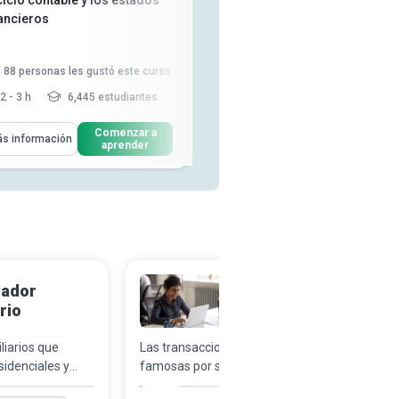
ciclo contable y los estados
Principios Básicos de
nancieros
Contabilidad
1,014
personas les gustó este
88
personas les gustó este curso
curso
2 - 3 h
6,445 estudiantes
3-4 h
122,272 estudiantes
enderás Cómo
Aprenderás Cómo
Comenzar a
Comenzar a
s información
Más información
aprender
aprender
convenciones y normas de la
Explicar los principios
contabilidad financiera Dist...
financieros, los estados
contabl...
caja de las Normas
Internacionales de Información
Identificar las transacciones y
Financ...
saldos contables, así co...
Explicar el principio de
Calcular los índices de
divulgación completa
Leer más
rentabilidad y explor...
Leer más
lador
Agente de Depósito
rio
en Garantía
liarios que
Las transacciones inmobiliarias son
sidenciales y
famosas por su interminable papeleo,
el mayor valor y
frustración y ansiedad. Como terceros