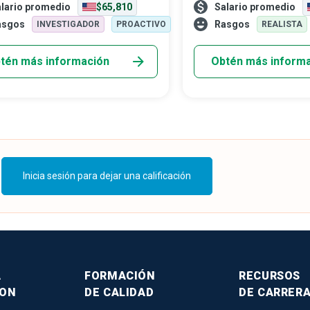
eñar para asegurarse de que un
rendimiento con riesgos 
lario promedio
$65,810
Salario promedio
o o servicio tenga el precio
fundamentales para una e
asgos
Rasgos
INVESTIGADOR
PROACTIVO
REALISTA
o: alienta al cliente a comprar
sostenible.
as promueve el crecimiento del
tén más información
Obtén más inform
o.
Inicia sesión para dejar una calificación
A
FORMACIÓN
RECURSOS
SON
DE CALIDAD
DE CARRER