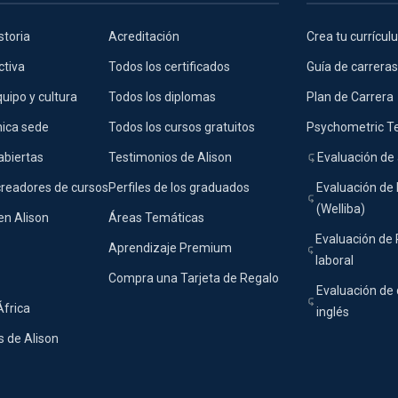
storia
Acreditación
Crea tu currícu
ctiva
Todos los certificados
Guía de carreras
uipo y cultura
Todos los diplomas
Plan de Carrera
nica sede
Todos los cursos gratuitos
Psychometric T
abiertas
Testimonios de Alison
Evaluación de 
creadores de cursos
Perfiles de los graduados
Evaluación de 
(Welliba)
en Alison
Áreas Temáticas
Evaluación de
Aprendizaje Premium
laboral
Compra una Tarjeta de Regalo
Evaluación de 
África
inglés
 de Alison