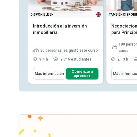
DISPONIBLE EN
TAMBIÉN DISPONI
Introducción a la inversión
Negociacion
inmobiliaria
para Princip
stó este
189
person
80
personas les gustó este curso
curso
studiantes
3-4 h
9,746 estudiantes
2 - 3 h
Aprenderás Cómo
Aprenderás C
enzar a
Comenzar a
Más información
Más informac
render
aprender
Explicar los fundamentos de la
Explicar e
os
inversión inmobiliaria An...
negociació
la propiedad y la financiación
Indicar lo
cciones y
Describir el significado ...
cumplir par
co...
y la necesidad de un seguro
Enumerar l
e
para mantener una...
Leer más
de agentes
Leer más