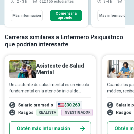
2 - 3 h
622,155 estudiantes
3-4 h
3,875
Comenzar a
Más información
Más información
aprender
Carreras similares a Enfermero Psiquiátrico
que podrían interesarte
Asistente de Salud
Mental
Un asistente de salud mental es un vínculo
Cuando los pa
fundamental en la atención inicial de
médico, recibe
personas con desafíos relacionados con la
personal médi
salud mental, la estabilidad emocional o
equipo dinámi
Salario promedio
$30,260
Salario 
discapacidades del desarrollo. Se encargan
que brindan a
Rasgos
Rasgos
REALISTA
INVESTIGADOR
de acompañarlas y brindarles apoyo con la
distintas tare
medicación, terapia, comidas, transporte,
clave para la 
Obtén más información
Obtén m
higiene, educación y actividades
asistentes ayu