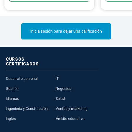
recreativas, siempre en un entorno seguro
ofrecen comod
y limpio.
pacientes dent
sea necesario
siempre es mé
funcionamient
Inicia sesión para dejar una calificación
fundamental.
CURSOS
CERTIFICADOS
Desarrollo personal
IT
Gestión
Negocios
Idiomas
Salud
Ingeniería y Construcción
Ventas y marketing
Inglés
Ámbito educativo