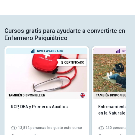
Cursos gratis para ayudarte a convertirte en
Enfermero Psiquiátrico
NIVEL AVANZADO
NIVEL P
CERTIFICADO
TAMBIÉN DISPONIBLE EN
TAMBIÉN DISPONIBLE EN
RCP, DEA y Primeros Auxilios
Entrenamiento en 
en la Naturaleza
13,812
personas les gustó este curso
240
personas les