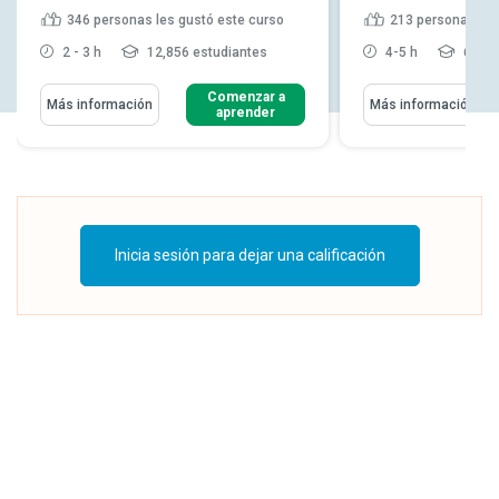
346
personas les gustó este curso
213
personas les
2 - 3 h
12,856 estudiantes
4-5 h
6,718
Comenzar a
Más información
Más información
aprender
Inicia sesión para dejar una calificación