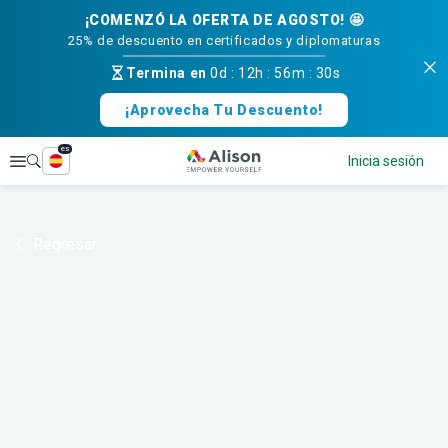
¡COMENZÓ LA OFERTA DE AGOSTO! 🤩
25% de descuento en certificados y diplomaturas
Termina en
0d
:
12h
:
56m
:
30s
¡Aprovecha Tu Descuento!
es
Explorar
Inicia sesión
Regresar