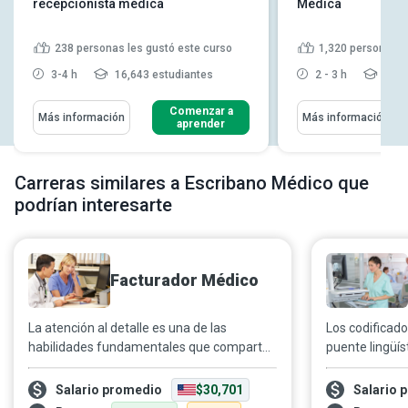
recepcionista médica
Médica
238
personas les gustó este curso
1,320
personas l
3-4 h
16,643 estudiantes
2 - 3 h
33,9
Comenzar a
Más información
Más información
aprender
Carreras similares a Escribano Médico que
podrían interesarte
Facturador Médico
La atención al detalle es una de las
Los codificad
habilidades fundamentales que comparten
puente lingüíst
los profesionales de la salud. Los
compañías de 
facturadores médicos, comprometidos con
gubernamenta
Salario promedio
$30,701
Salario 
simplificar los procedimientos sanitarios
alrededor del