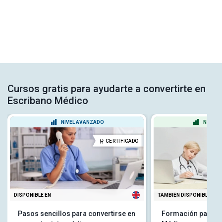
Cursos gratis para ayudarte a convertirte en
Escribano Médico
NIVEL AVANZADO
NIVEL 
CERTIFICADO
DISPONIBLE EN
TAMBIÉN DISPONIBLE EN
Pasos sencillos para convertirse en
Formación para R