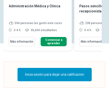
Administración Médica y Clínica
Pasos sencillos pa
recepcionista mé
594
personas les gustó este curso
238
personas les
3-4 h
30,654 estudiantes
3-4 h
16,64
Comenzar a
Más información
Más información
aprender
Inicia sesión para dejar una calificación