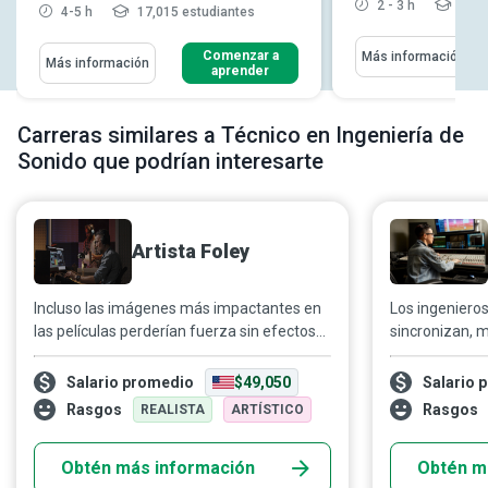
2 - 3 h
3,07
4-5 h
17,015 estudiantes
Comenzar a
Más información
Más información
aprender
Carreras similares a Técnico en Ingeniería de
Sonido que podrían interesarte
Artista Foley
Incluso las imágenes más impactantes en
Los ingenieros
las películas perderían fuerza sin efectos
sincronizan, 
de sonido adecuados. Desde el sonido de
voces y efect
unos pasos que se acercan hasta el roce
educativos fo
Salario promedio
$49,050
Salario 
de la ropa cuando un personaje se mueve,
rock inolvidab
Rasgos
Rasgos
REALISTA
ARTÍSTICO
los sonidos creados por los artistas Foley le
ambos, buscan
dan profundidad a una película y sumergen
dejen una huel
Obtén más información
Obtén m
al público en el mundo de la pantalla
escuchan.