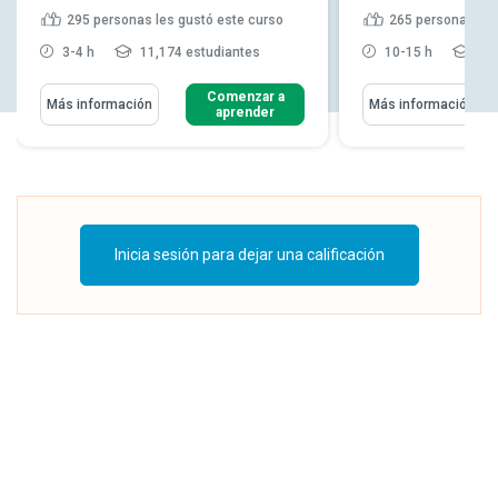
295
personas les gustó este curso
265
personas les
3-4 h
11,174 estudiantes
10-15 h
37,
Comenzar a
Más información
Más información
aprender
Inicia sesión para dejar una calificación