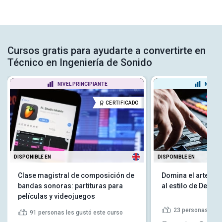
Cursos gratis para ayudarte a convertirte en
Técnico en Ingeniería de Sonido
NIVEL PRINCIPIANTE
NIVEL
CERTIFICADO
DISPONIBLE EN
DISPONIBLE EN
Clase magistral de composición de
Domina el arte de 
bandas sonoras: partituras para
al estilo de Dead
películas y videojuegos
23
personas les 
91
personas les gustó este curso