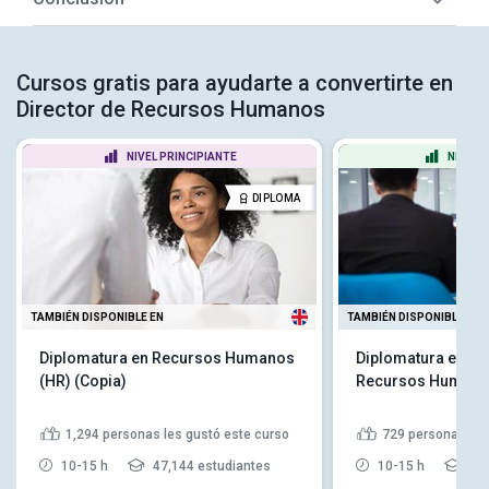
Cursos gratis para ayudarte a convertirte en
Director de Recursos Humanos
NIVEL PRINCIPIANTE
NIVEL 
DIPLOMA
TAMBIÉN DISPONIBLE EN
TAMBIÉN DISPONIBLE EN
Diplomatura en Recursos Humanos
Diplomatura en G
(HR) (Copia)
Recursos Human
1,294
personas les gustó este curso
729
personas les
10-15 h
47,144 estudiantes
10-15 h
59,