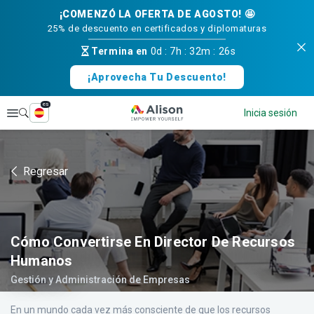
¡COMENZÓ LA OFERTA DE AGOSTO! 🤩
25% de descuento en certificados y diplomaturas
Termina en
0d
:
7h
:
32m
:
25s
¡Aprovecha Tu Descuento!
es
Explorar
Inicia sesión
Regresar
Cómo Convertirse En Director De Recursos
Humanos
Gestión y Administración de Empresas
En un mundo cada vez más consciente de que los recursos