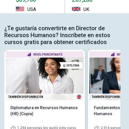
USA
UK
¿Te gustaría convertirte en Director de
Recursos Humanos? Inscríbete en estos
cursos gratis para obtener certificados
NIVEL PRINCIPIANTE
NIVEL P
DIPLOMA
TAMBIÉN DISPONIBLE EN
TAMBIÉN DISPONIBLE EN
Diplomatura en Recursos Humanos
Fundamentos de 
(HR) (Copia)
Humanos
1,294
personas les gustó este curso
2,916
personas l