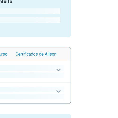
atuito
urso
Certificados
de Alison