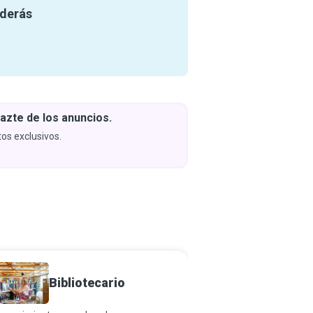
nderás
azte de los anuncios.
Descar
y apren
os exclusivos.
Próximam
Bibliotecario
Autor