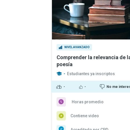
NIVEL AVANZADO
Comprender la relevancia de l
poesía
-
Estudiantes ya inscriptos
-
-
No me intere
Horas promedio
Contiene video
Acreditado por CPD