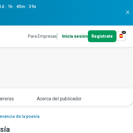
1d
:
1h
:
40m
:
38s
es
Para Empresas
Inicia sesión
Regístrate
arreras
Acerca del publicador
evancia de la poesía
sía