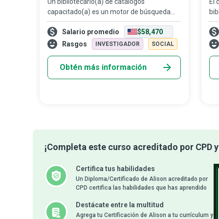
Un bibliotecario(a) de catálogos
El 
capacitado(a) es un motor de búsqueda
bib
con corazón... entrenado para ayudarte a
ayu
Salario promedio
$58,470
encontrar cualquier información que estés
inf
buscando en la biblioteca.
per
Rasgos
INVESTIGADOR
SOCIAL
Obtén más información
¡Completa este curso acreditado por CPD y 
Certifica tus habilidades
Un Diploma/Certificado de Alison acreditado por
CPD certifica las habilidades que has aprendido
Destácate entre la multitud
Agrega tu Certificación de Alison a tu currículum y