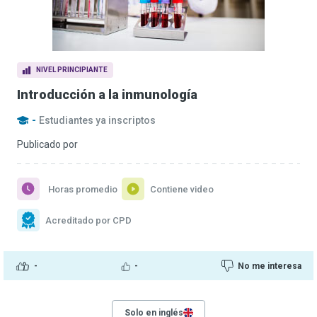
NIVEL PRINCIPIANTE
Introducción a la inmunología
-
Estudiantes ya inscriptos
Publicado por
Horas promedio
Contiene video
Acreditado por CPD
-
-
No me interesa
Solo en inglés