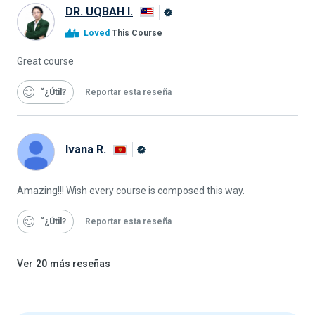
DR. UQBAH I.
Graduado
Loved
This Course
de
Alison
Great course
“¿Útil
Reportar esta reseña
Ivana R.
Graduado
de
Amazing!!! Wish every course is composed this way.
Alison
“¿Útil
Reportar esta reseña
Ver
20
más reseñas