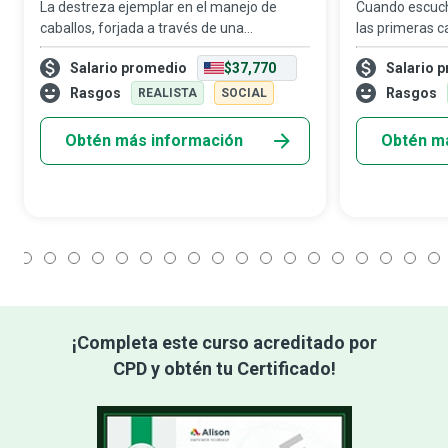
La destreza ejemplar en el manejo de
Cuando escuch
caballos, forjada a través de una
las primeras c
combinación equilibrada de intuición,
mente son las
Salario promedio
$37,770
Salario 
conocimiento y sabiduría, distingue a los
investigadore
entrenadores de caballos expertos que
otra carrera i
Rasgos
Rasgos
REALISTA
SOCIAL
logran que
Obtén más información
Obtén m
1
2
3
4
5
6
7
8
9
10
11
12
13
14
15
16
17
18
¡Completa este curso acreditado por
CPD y obtén tu Certificado!