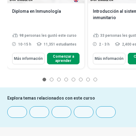
Diploma en Inmunología
Introducción al sist
inmunitario
98
personas les gustó este curso
33
personas les gust
10-15 h
11,351 estudiantes
2 - 3 h
2,400 es
Comenzar a
C
Más información
Más información
aprender
1
2
3
4
5
6
7
8
Explora temas relacionados con este curso