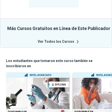
Cursos
Más Cursos Gratuitos en Línea de Este Publicador
Ver Todos los Cursos
Los estudiantes que tomaron este curso también se
inscribieron en
NIVEL AVANZADO
NIVEL AVAN
DIPLOMA
DISPONIBLE EN
DISPONIBLE EN