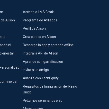
lum
Accede a LMS Gratis
 de Alison
Programa de Afiliados
Perfil de Alison
ests
Crea cursos en Alison
aptitud
Descarga la app y aprende offline
bienestar
Integra la API de Alison
Aprende con gamificación
 Personalidad
Invita a un amigo
Alianza con TechEquity
dominio del
Requisitos de Inmigración del Reino
Unido
Próximos seminarios web
Merchandise