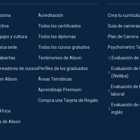
storia
Acreditación
Crea tu currícu
ctiva
Todos los certificados
Guía de carreras
uipo y cultura
Todos los diplomas
Plan de Carrera
nica sede
Todos los cursos gratuitos
Psychometric T
abiertas
Testimonios de Alison
Evaluación de 
creadores de cursos
Perfiles de los graduados
Evaluación de 
(Welliba)
en Alison
Áreas Temáticas
Evaluación de
Aprendizaje Premium
laboral
Compra una Tarjeta de Regalo
Evaluación de 
África
inglés
 de Alison