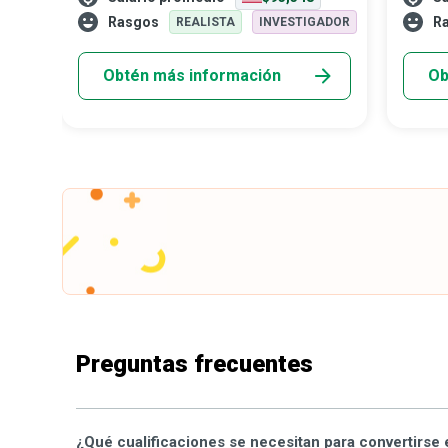
patrulla fronteriza la autoridad para
asegura
Rasgos
R
ADOR
REALISTA
INVESTIGADOR
e
proteger sus fronteras internacionales y
víctima
s
sus costas.
querid
Obtén más información
Ob
al
es y
ía,
erse
lema
”
Preguntas frecuentes
¿Qué cualificaciones se necesitan para convertirse e