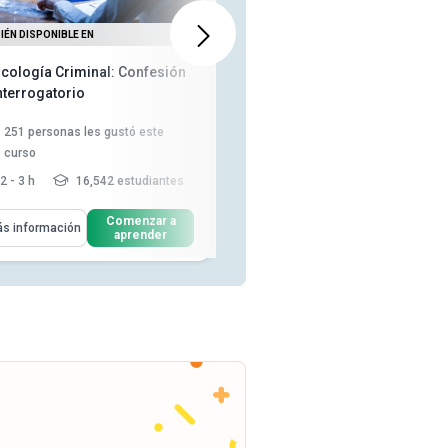
IÉN DISPONIBLE EN
DISPONIBLE EN
icología Criminal: Confesión
Técnicas de análisis de delitos
nterrogatorio
251
personas les gustó este
95
personas les gustó este curso
curso
2 - 3 h
16,542 estudiantes
3-4 h
5,784 estudiantes
enderás Cómo
Aprenderás Cómo
Comenzar a
Comenzar a
s información
Más información
aprender
aprender
Describir el proceso, las reglas
Defina el análisis del delito de
y las técnicas involucr...
acuerdo con la naturale...
Analice el sistema de justicia
Indicar los resultados de los
penal en Inglaterra y Gal...
estudios de caso realizado...
Clasifique los diferentes tipos
Identificar la lucha psicológica
de delitos
entre el sos...
Leer más
Indique los principios de la
evidencia y la r...
Leer más