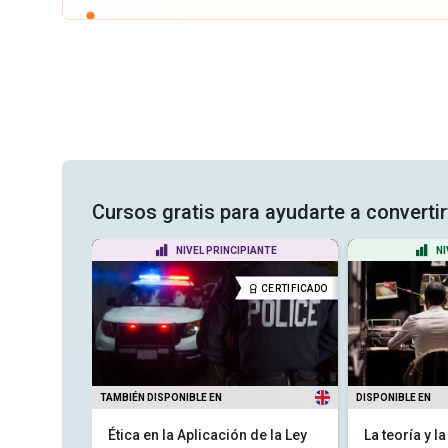
Cursos gratis para ayudarte a convertir
ADO
NIVEL PRINCIPIANTE
NI
CERTIFICADO
CERTIFICADO
TAMBIÉN DISPONIBLE EN
DISPONIBLE EN
Ética en la Aplicación de la Ley
La teoría y l