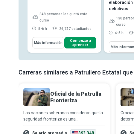
ulmonar
elaboración 
delictivos
348
personas les gustó este
tó este
130
person
curso
curso
5-6 h
26,747 estudiantes
tudiantes
4-5 h
Aprenderás Cómo
Comenzar a
Más información
Aprenderás C
enzar a
aprender
Más informac
Discutir los principales
render
Discutir e
argumentos sobre la
y sus tipos 
importancia...
la reconst
Identificar problemas
del crimen 
relacionados con la moral, la
Carreras similares a Patrullero Estatal que
étic...
un delito
L
Identificar la importancia de los
valores en la aplicaci...
ia
Oficial de la Patrulla
Reconocer cómo los agentes
pueden ser investi...
Leer más
Fronteriza
a
Las naciones soberanas consideran que la
Gracias
ón,
seguridad fronteriza es una
determi
icial
responsabilidad fundamental hacia sus
caracte
idos
ciudadanos y otorgan a los oficiales de la
falleci
Salario promedio
$93,348
Sa