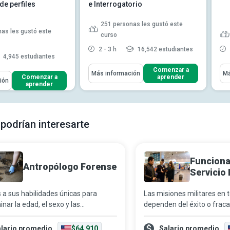
de perfiles
e Interrogatorio
251
personas les gustó este
as les gustó este
curso
2 - 3 h
16,542 estudiantes
4,945 estudiantes
Aprenderás Cómo
Apr
Comenzar a
Más información
Má
ómo
Comenzar a
aprender
ión
Describir el proceso, las reglas
aprender
l término criminología
y las técnicas involucr...
Identificar...
Indicar los resultados de los
rucción de la escena
estudios de caso realizado...
Evaluar la exp...
 podrían interesarte
Identificar la lucha psicológica
eer más
entre el sos...
Leer más
Funciona
Antropólogo Forense
Servicio 
 a sus habilidades únicas para
Las misiones militares en
nar la edad, el sexo y las
dependen del éxito o fraca
rísticas distintivas de una persona
misiones diplomáticas. La
da, los antropólogos forenses se
puede mitigar e incluso e
lario promedio
$64,910
Salario promedio