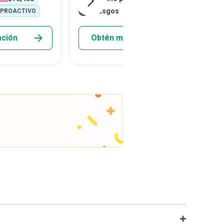
ostarle caro a la
reclusos de las prisiones, que pueden ser
Rasgos
PROACTIVO
REALISTA
INVESTIGADOR
s del servicio
desde cómplices inadvertidos hasta
l fundamental
criminales endurecidos, poniendo en riesgo
ación
Obtén más información
cífica los
su bienestar físico, mental y emocional.
obierno y su
rganizaciones