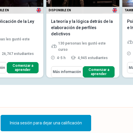
BLE EN
DISPONIBLE EN
TAMB
plicación de la Ley
La teoría y la lógica detrás de la
Ps
elaboración de perfiles
e I
delictivos
as les gustó este
130
personas les gustó este
curso
26,747 estudiantes
4-5 h
4,945 estudiantes
ómo
Apr
Comenzar a
ión
Má
Aprenderás Cómo
aprender
Comenzar a
Más información
s principales
aprender
Discutir el término criminología
s sobre la
y sus tipos Identificar...
...
la reconstrucción de la escena
r problemas
del crimen Evaluar la exp...
os con la moral, la
un delito
Leer más
 la importancia de los
la aplicaci...
 cómo los agentes
 investi...
Inicia sesión para dejar una calificación
Leer más