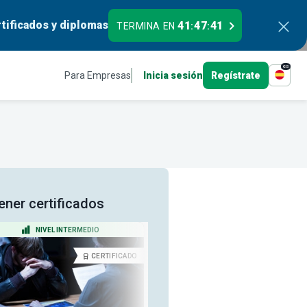
tificados y diplomas
41
47
41
TERMINA EN
:
:
es
Para Empresas
Inicia sesión
Regístrate
tener certificados
NIVEL INTERMEDIO
NIVEL PRINCIPIANTE
CERTIFICADO
CERTIFICA