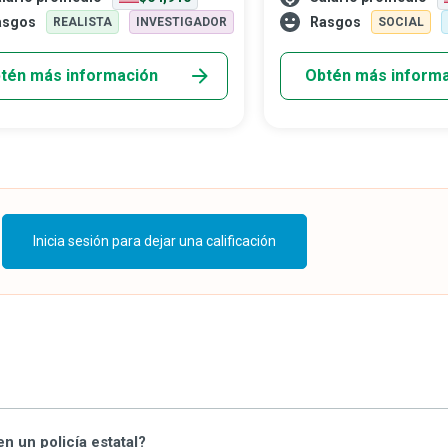
n de que se haga justicia a las
que de otro modo podrían c
asgos
Rasgos
REALISTA
INVESTIGADOR
SOCIAL
s de crímenes atroces y a sus seres
humanidad. Los funcionario
os.
exterior cumplen un pape
tén más información
Obtén más inform
para promover de forma pa
intereses y valores de su g
gente en otros países y o
internacionales.
Inicia sesión para dejar una calificación
n un policía estatal?