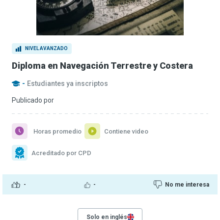
NIVEL AVANZADO
Diploma en Navegación Terrestre y Costera
-
Estudiantes ya inscriptos
Publicado por
Horas promedio
Contiene video
Acreditado por CPD
-
-
No me interesa
Solo en inglés