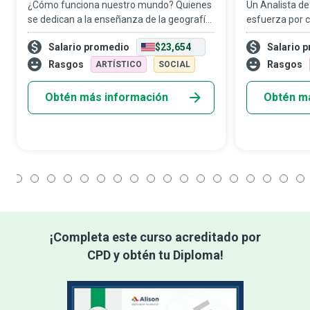
¿Cómo funciona nuestro mundo? Quienes
Un Analista de
se dedican a la enseñanza de la geografía
esfuerza por 
desempeñan un papel fundamental al
del cambio clim
Salario promedio
$23,654
Salario 
buscar una respuesta a esta pregunta, ya
meteorológicos
que se encargan de educar e inspirar a las
los patrones c
Rasgos
Rasgos
ARTÍSTICO
SOCIAL
n
Tie
Obtén más información
Obtén m
1
2
3
4
5
6
7
8
9
10
11
12
13
14
15
16
17
18
¡Completa este curso acreditado por
CPD y obtén tu Diploma!