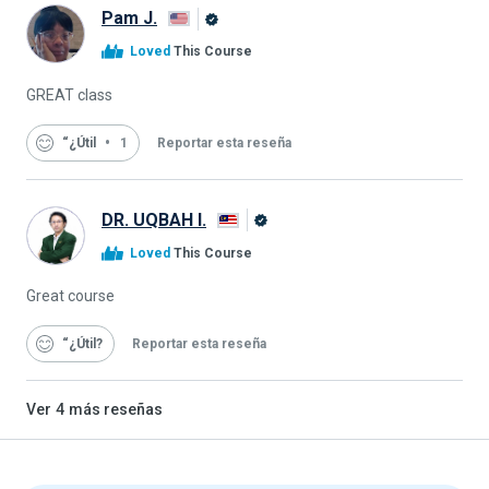
Pam J.
Graduado
Loved
This Course
de
Alison
GREAT class
“¿Útil
1
Reportar esta reseña
DR. UQBAH I.
Graduado
Loved
This Course
de
Alison
Great course
“¿Útil
Reportar esta reseña
Ver
4
más reseñas