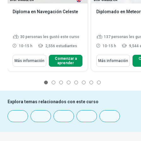
Diploma en Navegación Celeste
Diplomado en Meteor
30
personas les gustó este curso
137
personas les gu
10-15 h
2,556 estudiantes
10-15 h
9,544 
Comenzar a
C
Más información
Más información
aprender
1
2
3
4
5
6
7
8
Explora temas relacionados con este curso