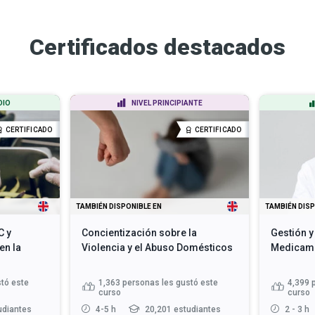
Certificados destacados
DIO
NIVEL PRINCIPIANTE
CERTIFICADO
CERTIFICADO
TAMBIÉN DISPONIBLE EN
TAMBIÉN DISP
C y
Concientización sobre la
Gestión y
en la
Violencia y el Abuso Domésticos
Medicam
tó este
1,363
personas les gustó este
4,399
curso
curso
udiantes
4-5 h
20,201 estudiantes
2 - 3 h