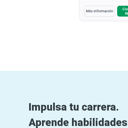
Aprenderás Cómo
Aprenderás Cómo
Comenzar a
Co
Más información
Más información
aprender
a
Identificar qué constituye
Analizar los principio
Información de Salud Protegid...
seguridad alimentaria 
Discutir las Reglas de Privacidad,
Indicar cómo implem
Seguridad y Cumplimie...
estrategias para monit
Definir ‘HIPAA’, ‘PHI’ y ‘ePHI’
Leer
Identificar los métod
más
prevenir enferme...
Le
Impulsa tu carrera.
Aprende habilidades