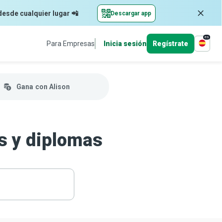
desde cualquier lugar 📲
Descargar app
es
Para Empresas
Inicia sesión
Regístrate
Gana
con Alison
os y diplomas