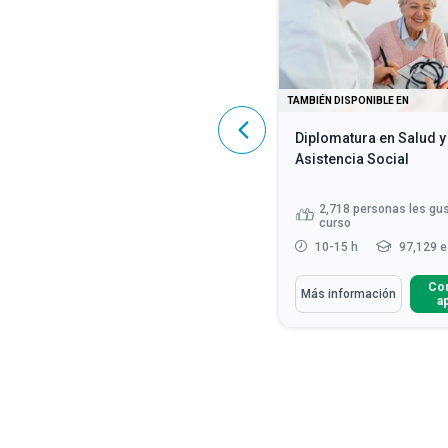
DISPONIBLE EN
TAMBIÉN DISPONIBLE EN
Lean Six Sigma Black Belt
Diplomatura en Salud y
Asistencia Social
2,718
personas les gus
445
personas les gustó este curso
curso
15-20 h
14,721 estudiantes
10-15 h
97,129 e
Aprenderás Cómo
Aprenderás Cómo
Comenzar a
Co
Más información
Más información
aprender
a
Reconocer las funcio
profesionales de la sa
Discutir las consider
éticas que surgen en 
Aplicar técnicas de
comunicación verbal y
más