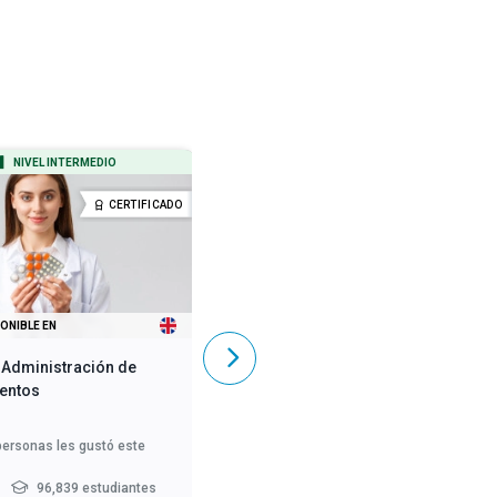
NIVEL INTERMEDIO
NIVEL PRINCIPIANTE
CERTIFICADO
CERTIFICADO
ONIBLE EN
TAMBIÉN DISPONIBLE EN
 Administración de
Habilidades de Cuidado -
entos
Cuidado de la Demencia
personas les gustó este
5,849
personas les gustó este
curso
96,839 estudiantes
2 - 3 h
369,899 estudiantes