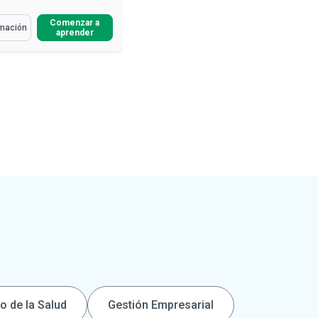
s Cómo
Aprenderás Cómo
Comenzar a
Comenzar a
mación
Más información
aprender
aprender
tir los numerosos
Definir y diferenciar varias formas
icios de una gestión
de demencia y sus sí...
ad...
Describir los síntomas de las
ocer la consideración legal
etapas temprana, leve y ta...
 administración de...
Discutir la importancia de
ficar los roles y
proporcionar una v...
Leer más
nsabilidades de ...
Leer más
o de la Salud
Gestión Empresarial