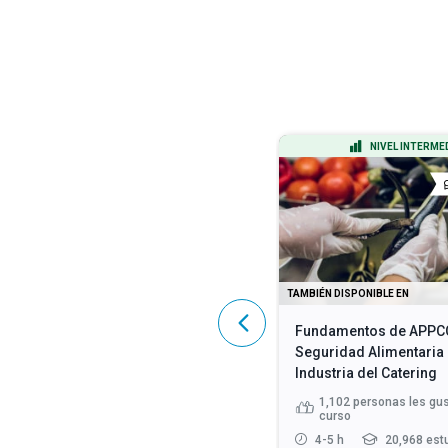
NIVEL AVANZADO
NIVEL INTERME
CERTIFICADO
TAMBIÉN DISPONIBLE EN
TAMBIÉN DISPONIBLE EN
Cumplimiento de la HIPAA: Una
Fundamentos de APPC
guía completa
Seguridad Alimentaria 
Industria del Catering
4,601
personas les gustó este
1,102
personas les gus
curso
curso
2 - 3 h
107,203 estudiantes
4-5 h
20,968 est