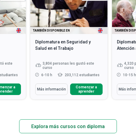
TAMBIÉN DISPONIBLE EN
TAMBIÉN DISP
Diplomatura en Seguridad y
Diplomatu
Salud en el Trabajo
Atención 
tó este
3,804
personas les gustó este
4,320
curso
curso
studiantes
6-10 h
203,112 estudiantes
10-15 
Aprenderás Cómo
Aprenderá
menzar a
Comenzar a
Más información
Más infor
prender
aprender
nes de los
Explicar el propósito de un
Descr
lud...
programa de seguridad basado...
de en
aciones
Distinguir entre los roles y
Enume
entorn...
responsabilidades de un sup...
segur
Identificar los factores que
Descr
 no ...
Leer
pueden causar in...
Leer más
movim
Explora más cursos con diploma