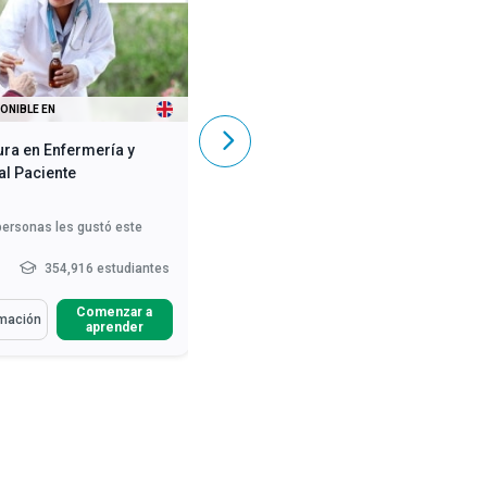
ONIBLE EN
TAMBIÉN DISPONIBLE EN
ra en Enfermería y
Diplomatura en Salud Mental
al Paciente
personas les gustó este
3,618
personas les gustó este
curso
h
354,916 estudiantes
10-15 h
285,363 estudiantes
s Cómo
Aprenderás Cómo
Comenzar a
Comenzar a
mación
Más información
aprender
aprender
ibir el papel del profesional
Definir el comportamiento
fermería en el c...
"normal"
Describir varias tendencias de
rar las medidas de salud y
comportamiento neuróticas...
idad para los profe...
Describir las intervenciones
ibir las rutinas de
terapéuticas y farmacológic...
iento y ejercic...
Leer más
Describir las condiciones previas,
los signos...
Leer más