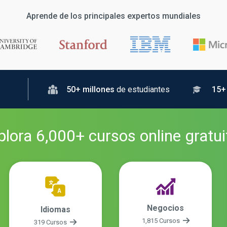
Aprende de los principales expertos mundiales
50+ millones
de estudiantes
15+
plora
6,000
+ cursos
online
gratui
Negocios
Idiomas
1,815 Cursos
319 Cursos