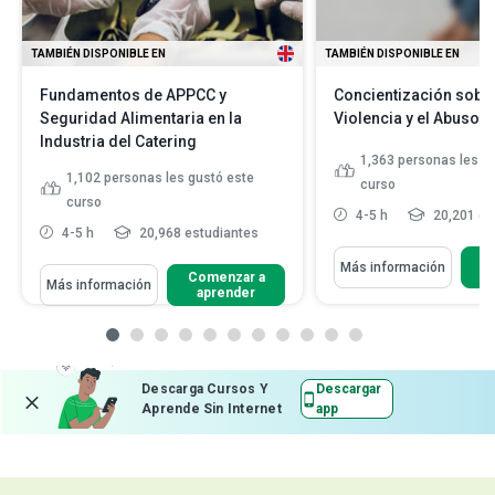
TAMBIÉN DISPONIBLE EN
TAMBIÉN DISPONIBLE EN
Fundamentos de APPCC y
Concientización sobre
Seguridad Alimentaria en la
Violencia y el Abuso 
Industria del Catering
1,363
personas les g
1,102
personas les gustó este
curso
curso
4-5 h
20,201 es
4-5 h
20,968 estudiantes
C
Más información
Comenzar a
Más información
aprender
Descarga Cursos Y
Descargar
Aprende Sin Internet
app