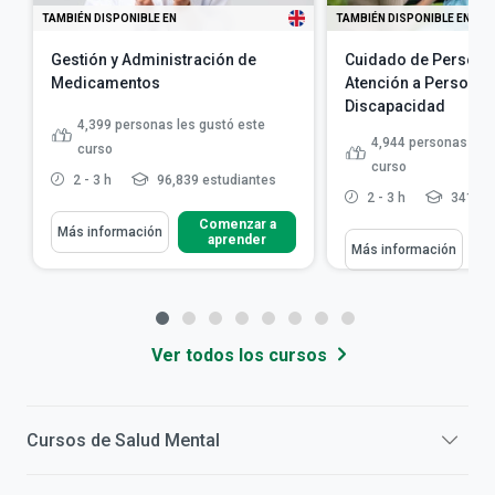
TAMBIÉN DISPONIBLE EN
TAMBIÉN DISPONIBLE EN
Gestión y Administración de
Cuidado de Persona
Medicamentos
Atención a Personas
Discapacidad
4,399
personas les gustó este
4,944
personas les 
curso
curso
2 - 3 h
96,839 estudiantes
2 - 3 h
341,79
Comenzar a
Más información
aprender
Más información
Ver todos los cursos
Cursos de
Salud Mental