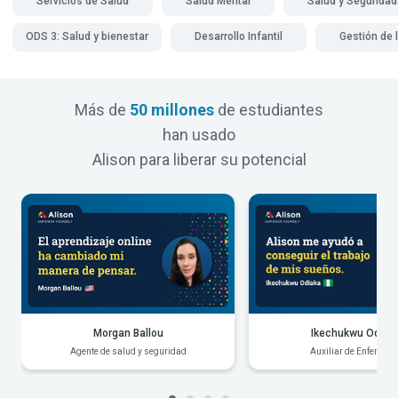
Servicios de Salud
Salud Mental
Salud y Seguridad
ODS 3: Salud y bienestar
Desarrollo Infantil
Gestión de 
Más de
50 millones
de estudiantes
han usado
Alison para liberar su potencial
Morgan Ballou
Ikechukwu Odiak
Agente de salud y seguridad
Auxiliar de Enfermerí