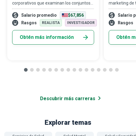
corporativos que examinan los conjuntos
marketing de
de datos de la organización en detalle
cada vez más 
Salario promedio
$67,856
Salario 
minuciosamente, por lo que sus
llegar a sus p
interpretaciones resaltan patrones y
de gerentes de
Rasgos
Rasgos
REALISTA
INVESTIGADOR
tendencias crít
cent
Obtén más información
Obtén m
Descubrir más carreras
Explorar temas