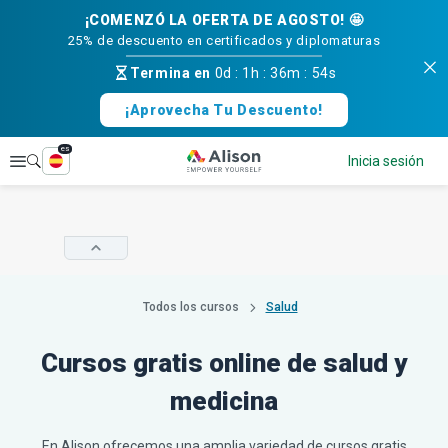
¡COMENZÓ LA OFERTA DE AGOSTO! 🤩
25% de descuento en certificados y diplomaturas
Termina en
0d
:
1h
:
36m
:
53s
¡Aprovecha Tu Descuento!
es
Explorar
Inicia sesión
Todos los cursos
Salud
Cursos gratis online de salud y
medicina
En Alison ofrecemos una amplia variedad de cursos gratis