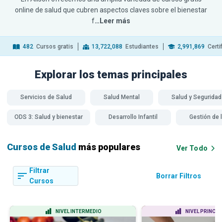
online de salud que cubren aspectos claves sobre el bienestar
f
…Leer más
482
Cursos gratis
13,722,088
Estudiantes
2,991,869
Certi
Explorar los temas
principales
Servicios de Salud
Salud Mental
Salud y Seguridad
ODS 3: Salud y bienestar
Desarrollo Infantil
Gestión de 
Cursos de Salud
más populares
Ver Todo
Filtrar
Borrar Filtros
Cursos
NIVEL INTERMEDIO
NIVEL PRINCIP