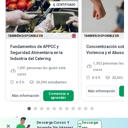
CERTIFICADO
TAMBIÉN DISPONIBLE EN
TAMBIÉN DISPONIBLE EN
Fundamentos de APPCC y
Concientización sobre
Seguridad Alimentaria en la
Violencia y el Abuso 
Industria del Catering
1,352
personas les g
1,091
personas les gustó este
curso
curso
4-5 h
20,042 es
4-5 h
20,590 estudiantes
C
Más información
Comenzar a
Más información
aprender
Descarga Cursos Y
Descargar
Aprende Sin Internet
app