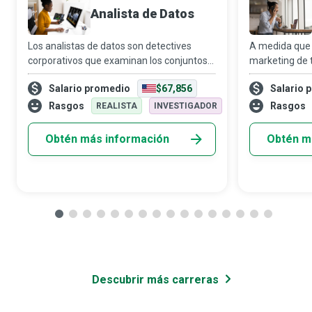
Analista de Datos
Los analistas de datos son detectives
A medida que 
corporativos que examinan los conjuntos
marketing de
de datos de la organización en detalle
cada vez más 
Salario promedio
$67,856
Salario 
minuciosamente, por lo que sus
llegar a sus p
interpretaciones resaltan patrones y
de gerentes de
Rasgos
Rasgos
REALISTA
INVESTIGADOR
tendencias crít
cent
Obtén más información
Obtén m
Descubrir más carreras