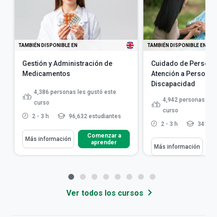
TAMBIÉN DISPONIBLE EN
TAMBIÉN DISPONIBLE EN
Gestión y Administración de
Cuidado de Persona
Medicamentos
Atención a Personas
Discapacidad
4,386
personas les gustó este
4,942
personas les 
curso
curso
2 - 3 h
96,632 estudiantes
2 - 3 h
341,73
Comenzar a
Más información
aprender
Más información
Ver todos los cursos