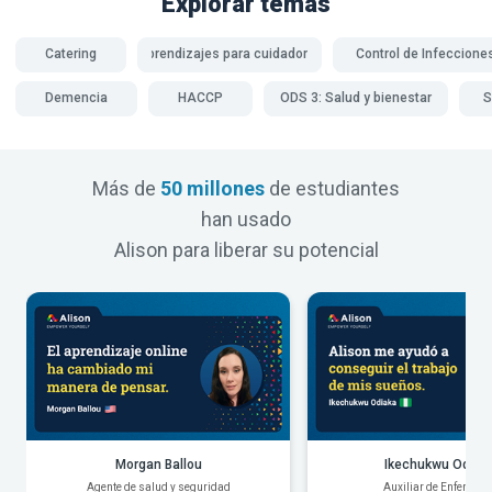
Explorar temas
Catering
Aprendizajes para cuidadores
Control de Infeccione
Demencia
HACCP
ODS 3: Salud y bienestar
S
Más de
50 millones
de estudiantes
han usado
Alison para liberar su potencial
Morgan Ballou
Ikechukwu Odiak
Agente de salud y seguridad
Auxiliar de Enfermerí