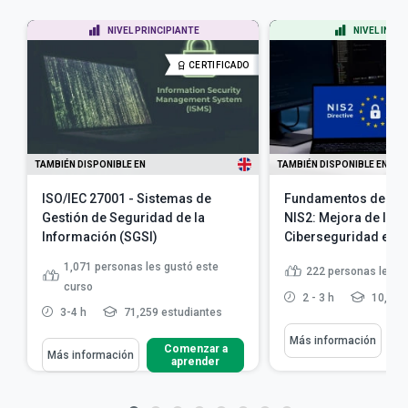
NIVEL PRINCIPIANTE
NIVEL INTE
CERTIFICADO
TAMBIÉN DISPONIBLE EN
TAMBIÉN DISPONIBLE EN
ISO/IEC 27001 - Sistemas de
Fundamentos de la D
Gestión de Seguridad de la
NIS2: Mejora de la
Información (SGSI)
Ciberseguridad en l
1,071
personas les gustó este
222
personas les g
curso
2 - 3 h
10,197
3-4 h
71,259 estudiantes
Más información
Comenzar a
Más información
aprender