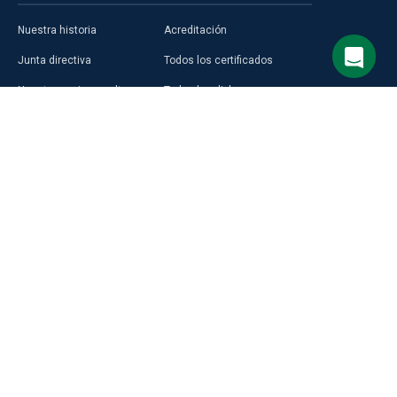
Nuestra historia
Acreditación
Junta directiva
Todos los certificados
Nuestro equipo y cultura
Todos los diplomas
Nuestra única sede
Todos los cursos gratuitos
Vacantes abiertas
Testimonios de Alison
Nuestros creadores de
Perfiles de los graduados
cursos
Áreas Temáticas
Aprender en Alison
Aprendizaje Premium
Blog
Compra una Tarjeta de Regalo
Selecciona el idioma del sitio
Prensa
Alison en África
Inglés
Programas de Alison
Español