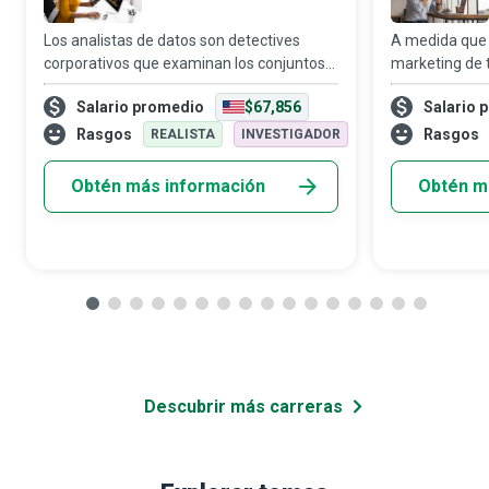
Los analistas de datos son detectives
A medida que 
corporativos que examinan los conjuntos
marketing de
de datos de la organización en detalle
cada vez más 
Salario promedio
$67,856
Salario 
minuciosamente, por lo que sus
llegar a sus p
interpretaciones resaltan patrones y
de gerentes de
Rasgos
Rasgos
REALISTA
INVESTIGADOR
tendencias crít
cent
Obtén más información
Obtén m
Descubrir más carreras