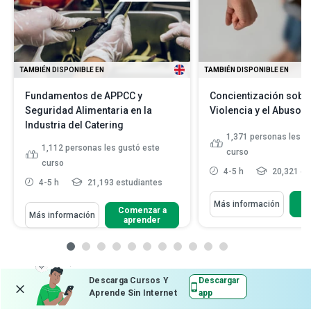
TAMBIÉN DISPONIBLE EN
TAMBIÉN DISPONIBLE EN
Fundamentos de APPCC y
Concientización sobre
Seguridad Alimentaria en la
Violencia y el Abuso 
Industria del Catering
1,371
personas les g
1,112
personas les gustó este
curso
curso
4-5 h
20,321 es
4-5 h
21,193 estudiantes
C
Más información
Comenzar a
Más información
aprender
Descarga Cursos Y
Descargar
Aprende Sin Internet
app