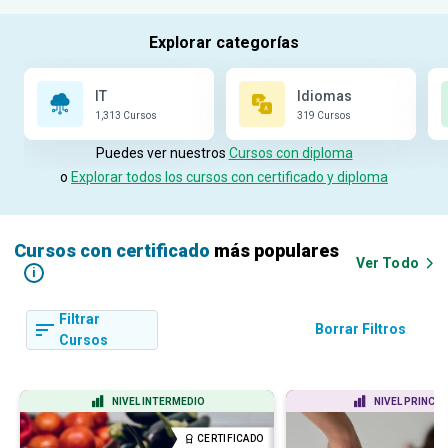
IT
Idiomas
1,313 Cursos
319 Cursos
Puedes ver nuestros
Cursos con diploma
o
Explorar todos los cursos con certificado y diploma
Cursos con
certificado
más populares
Ver Todo
i
Filtrar
Borrar Filtros
Cursos
NIVEL INTERMEDIO
NIVEL PRINCIP
CERTIFICADO