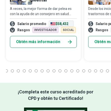
A veces, la mejor forma de dar pelea es
Desde los inicio
con la ayuda de un consejero en salud
trastornos de 
mental: ese aliado preparado que siempre
estigmatizado
Salario promedio
$58,432
Salario 
está ahí para apoyarte en la lucha contra el
integrantes cl
desequilibrio emocional. Solo hace f
tratamiento en
Rasgos
Rasgos
INVESTIGADOR
SOCIAL
en salud me
Obtén más información
Obtén m
1
2
3
4
5
6
7
8
9
10
11
12
13
14
15
16
17
18
¡Completa este curso acreditado por
CPD y obtén tu Certificado!