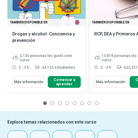
TAMBIÉN DISPONIBLE EN
TAMBIÉN DISPONIBLE EN
Drogas y alcohol: Conciencia y
RCP, DEA y Primeros A
prevención
2,135
personas les gustó este
13,818
personas les 
curso
curso
2 - 3 h
34,132 estudiantes
2 - 3 h
622,321
Comenzar a
C
Más información
Más información
aprender
1
2
3
4
5
6
7
8
Explora temas relacionados con este curso