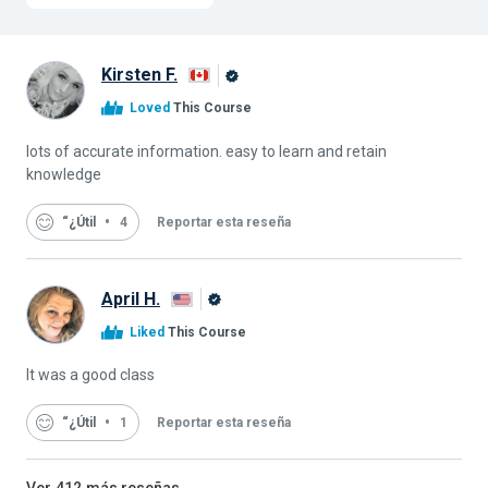
Kirsten F.
Graduado
Loved
This Course
de
Alison
lots of accurate information. easy to learn and retain
knowledge
“¿Útil
4
Reportar esta reseña
April H.
Graduado
Liked
This Course
de
Alison
It was a good class
“¿Útil
1
Reportar esta reseña