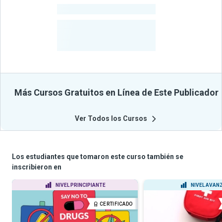
-
Cursos
-
Estudiantes
Beneficiados
Con Sus
Cursos
Más Cursos Gratuitos en Línea de Este Publicador
Ver Todos los Cursos
Los estudiantes que tomaron este curso también se
inscribieron en
NIVEL PRINCIPIANTE
NIVEL AVAN
CERTIFICADO