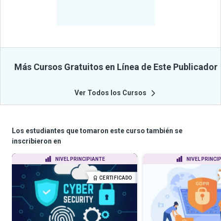
Beneficiados
Con Sus
Cursos
Más Cursos Gratuitos en Línea de Este Publicador
Ver Todos los Cursos
Los estudiantes que tomaron este curso también se
inscribieron en
NIVEL PRINCIPIANTE
NIVEL PRINCI
CERTIFICADO