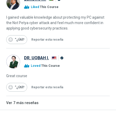
Graduado
Liked
This Course
de
Alison
I gained valuable knowledge about protecting my PC against
the Not Petya cyber attack and feel much more confident in
applying good cybersecurity practices.
“¿Útil
Reportar esta reseña
DR. UQBAH I.
Graduado
Loved
This Course
de
Alison
Great course
“¿Útil
Reportar esta reseña
Ver
7
más reseñas