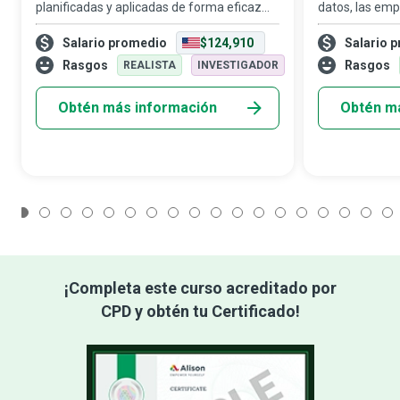
planificadas y aplicadas de forma eficaz
datos, las emp
son indispensables en ámbitos tan
información e
Salario promedio
$124,910
Salario 
diversos como el hogar, la salud, los viajes o
valiosos, al t
la información organizacional. Las
tecnología ha
Rasgos
Rasgos
REALISTA
INVESTIGADOR
personas que
el
Obtén más información
Obtén m
1
2
3
4
5
6
7
8
9
10
11
12
13
14
15
16
17
¡Completa este curso acreditado por
CPD y obtén tu Certificado!