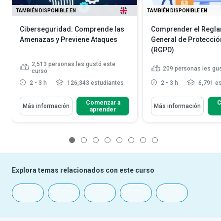
TAMBIÉN DISPONIBLE EN
TAMBIÉN DISPONIBLE EN
Ciberseguridad: Comprende las
Comprender el Regl
Amenazas y Previene Ataques
General de Protecció
(RGPD)
2,513
personas les gustó este
209
personas les gu
curso
2 - 3 h
126,343 estudiantes
2 - 3 h
6,791 es
Comenzar a
C
Más información
Más información
aprender
1
2
3
4
5
6
7
8
Explora temas relacionados con este curso