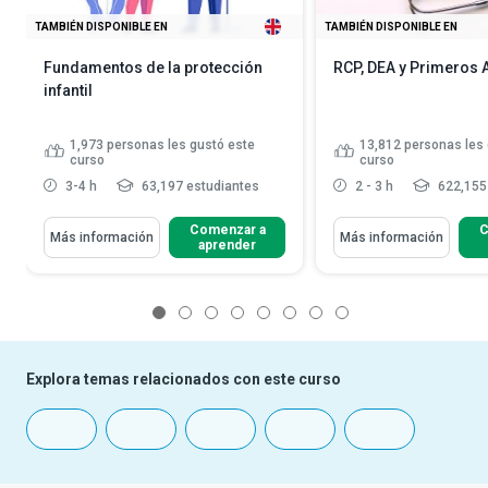
TAMBIÉN DISPONIBLE EN
TAMBIÉN DISPONIBLE EN
Fundamentos de la protección
RCP, DEA y Primeros A
infantil
1,973
personas les gustó este
13,812
personas les 
curso
curso
3-4 h
63,197 estudiantes
2 - 3 h
622,155
Comenzar a
C
Más información
Más información
aprender
1
2
3
4
5
6
7
8
Explora temas relacionados con este curso