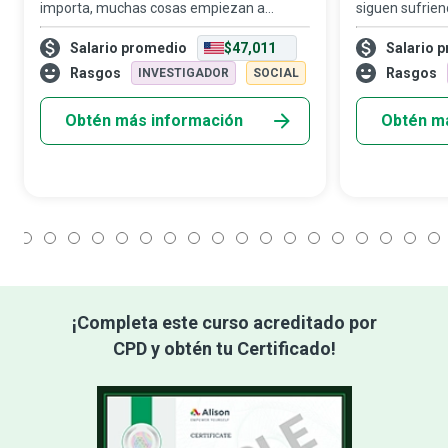
importa, muchas cosas empiezan a
siguen sufrien
cambiar, puede ser lo que te motive a
sexual, financ
Salario promedio
$47,011
Salario 
convertirte en Trabajador Social en
sus parejas o 
Bienestar Infantil. Con tu formación y
refugios para 
Rasgos
Rasgos
INVESTIGADOR
SOCIAL
habilidades, a
Obtén más información
Obtén m
1
2
3
4
5
6
7
8
9
10
11
12
13
14
15
16
17
18
¡Completa este curso acreditado por
CPD y obtén tu Certificado!