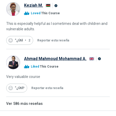
Keziah M.
Graduado
Loved
This Course
de
Alison
This is especially helpful as I sometimes deal with children and
vulnerable adults.
“¿Útil
2
Reportar esta reseña
Ahmad Mahmoud Mohammad A.
Graduado
Liked
This Course
de
Alison
Very valuable course
“¿Útil
Reportar esta reseña
Ver
586
más reseñas