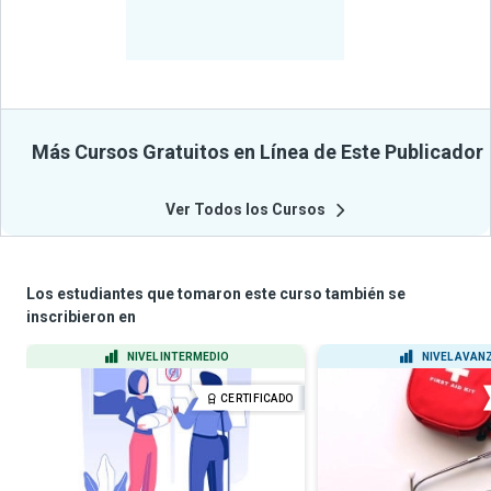
-
Estudiantes
Beneficiados
Con Sus
Cursos
Más Cursos Gratuitos en Línea de Este Publicador
Ver Todos los Cursos
Los estudiantes que tomaron este curso también se
inscribieron en
NIVEL INTERMEDIO
NIVEL AVAN
CERTIFICADO